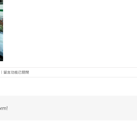
在
|
留言功能已關閉
〈5〉
中
orm!