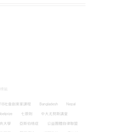
標籤
018社會創業家課程
Bangladesh
Nepal
belprize
七原則
中大尤努斯講堂
央大學
亞斯伯格症
公益團體自律聯盟