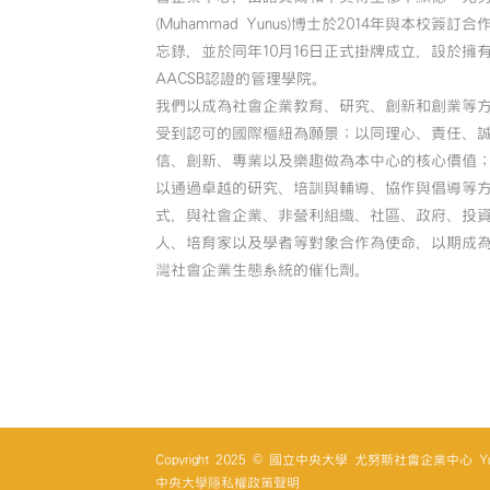
(Muhammad Yunus)博士於2014年與本校簽訂合
忘錄，並於同年10月16日正式掛牌成立，設於擁
AACSB認證的管理學院。
我們以成為社會企業教育、研究、創新和創業等
受到認可的國際樞紐為願景；以同理心、責任、
信、創新、專業以及樂趣做為本中心的核心價值
以通過卓越的研究、培訓與輔導、協作與倡導等
式，與社會企業、非營利組織、社區、政府、投
人、培育家以及學者等對象合作為使命，以期成
灣社會企業生態系統的催化劑。
Copyright 2025 © 國立中央大學 尤努斯社會企業中心 Yunus So
中央大學隱私權政策聲明