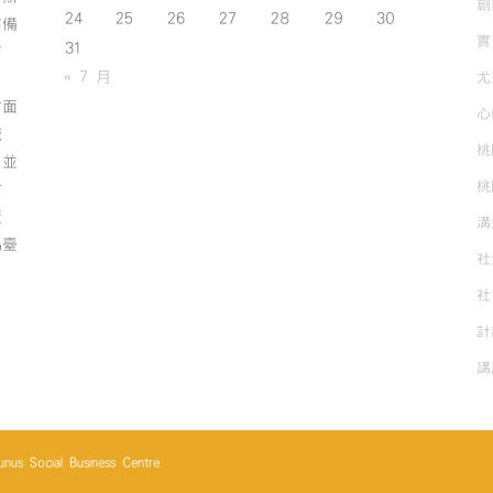
創
24
25
26
27
28
29
30
作備
實
31
有
« 7 月
尤
方面
心
誠
桃
；並
桃
方
資
溝
為臺
社
社
計
講
cial Business Centre