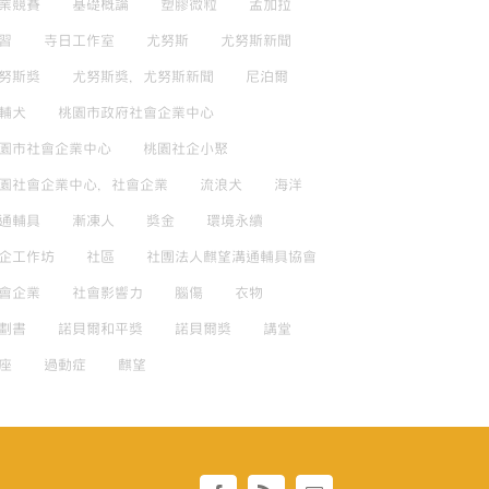
業競賽
基礎概論
塑膠微粒
孟加拉
習
寺日工作室
尤努斯
尤努斯新聞
努斯獎
尤努斯獎，尤努斯新聞
尼泊爾
輔犬
桃園市政府社會企業中心
園市社會企業中心
桃園社企小聚
園社會企業中心，社會企業
流浪犬
海洋
通輔具
漸凍人
獎金
環境永續
企工作坊
社區
社團法人麒望溝通輔具協會
會企業
社會影響力
腦傷
衣物
劃書
諾貝爾和平獎
諾貝爾獎
講堂
座
過動症
麒望