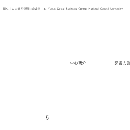
Skip
國立中央大學尤努斯社會企業中心 Yunus Social Business Centre, National Central University
to
content
中心簡介
影響力
5