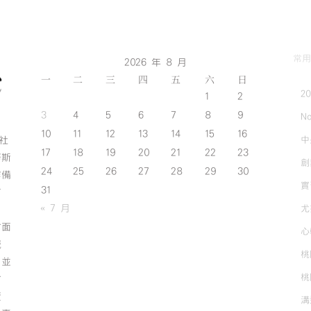
常用
2026 年 8 月
一
二
三
四
五
六
日
2
1
2
3
4
5
6
7
8
9
No
10
11
12
13
14
15
16
中
斯社
17
18
19
20
21
22
23
努斯
創
24
25
26
27
28
29
30
作備
實
31
有
« 7 月
尤
方面
心
誠
桃
；並
桃
方
資
溝