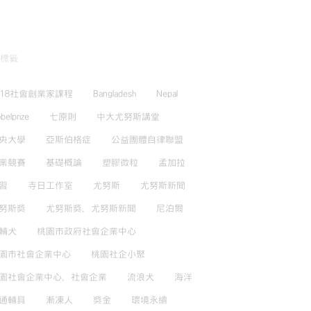
標籤
018社會創業家課程
Bangladesh
Nepal
belprize
七原則
中大尤努斯講堂
央大學
亞斯伯格症
公益團體自律聯盟
業競賽
基礎概論
塑膠微粒
孟加拉
習
寺日工作室
尤努斯
尤努斯新聞
努斯獎
尤努斯獎，尤努斯新聞
尼泊爾
輔犬
桃園市政府社會企業中心
園市社會企業中心
桃園社企小聚
園社會企業中心，社會企業
流浪犬
海洋
通輔具
漸凍人
獎金
環境永續