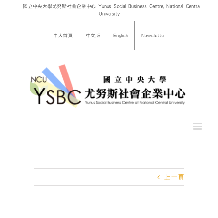
Skip
國立中央大學尤努斯社會企業中心 Yunus Social Business Centre, National Central
University
to
content
中大首頁
中文版
English
Newsletter
上一頁