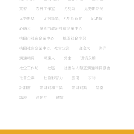
實習
寺日工作室
尤努斯
尤努斯新聞
尤努斯獎
尤努斯獎，尤努斯新聞
尼泊爾
心輔犬
桃園市政府社會企業中心
桃園市社會企業中心
桃園社企小聚
桃園社會企業中心，社會企業
流浪犬
海洋
溝通輔具
漸凍人
獎金
環境永續
社企工作坊
社區
社團法人麒望溝通輔具協會
社會企業
社會影響力
腦傷
衣物
計劃書
諾貝爾和平獎
諾貝爾獎
講堂
講座
過動症
麒望