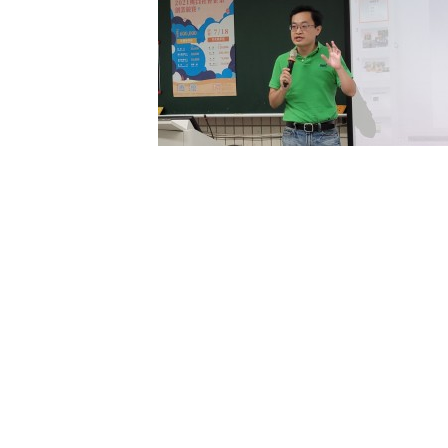
實驗室｜文案工作
，怎麼用力】
第二屆IE lab活動