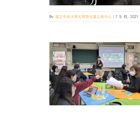
By
國立中央大學尤努斯社會企業中心
|
7 5 月, 2021
驗室｜田野調查工
進田野！】
活動
第二屆IE lab活動