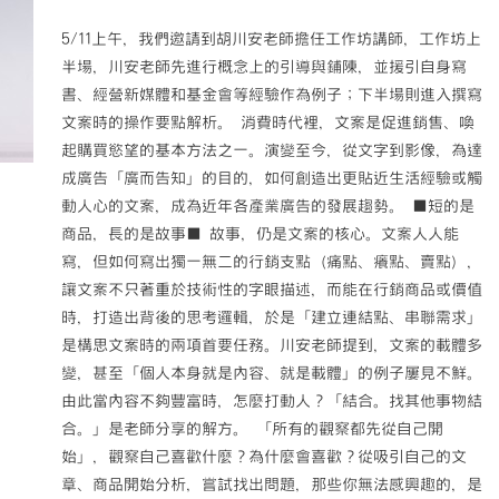
影
響
5/11上午，我們邀請到胡川安老師擔任工作坊講師，工作坊上
力！
半場，川安老師先進行概念上的引導與鋪陳，並援引自身寫
109
書、經營新媒體和基金會等經驗作為例子；下半場則進入撰寫
學
文案時的操作要點解析。 消費時代裡，文案是促進銷售、喚
年
起購買慾望的基本方法之一。演變至今，從文字到影像，為達
度
林
成廣告「廣而告知」的目的，如何創造出更貼近生活經驗或觸
氏
動人心的文案，成為近年各產業廣告的發展趨勢。 ■短的是
獎
商品，長的是故事■ 故事，仍是文案的核心。文案人人能
學
寫，但如何寫出獨一無二的行銷支點（痛點、癢點、賣點），
金
讓文案不只著重於技術性的字眼描述，而能在行銷商品或價值
專
題
時，打造出背後的思考邏輯，於是「建立連結點、串聯需求」
競
是構思文案時的兩項首要任務。川安老師提到，文案的載體多
賽
變，甚至「個人本身就是內容、就是載體」的例子屢見不鮮。
結
由此當內容不夠豐富時，怎麼打動人？「結合。找其他事物結
果
合。」是老師分享的解方。 「所有的觀察都先從自己開
出
爐】〉
始」，觀察自己喜歡什麼？為什麼會喜歡？從吸引自己的文
中
章、商品開始分析，嘗試找出問題，那些你無法感興趣的，是