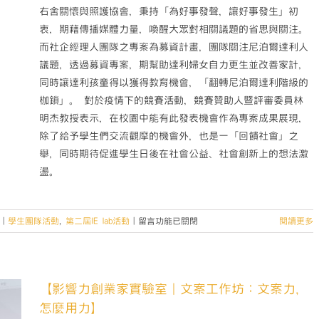
右舍關懷與照護協會，秉持「為好事發聲，讓好事發生」初
衷，期藉傳播媒體力量，喚醒大眾對相關議題的省思與關注。
而社企經理人團隊之專案為募資計畫，團隊關注尼泊爾達利人
議題，透過募資專案，期幫助達利婦女自力更生並改善家計，
同時讓達利孩童得以獲得教育機會，「翻轉尼泊爾達利階級的
枷鎖」。 對於疫情下的競賽活動，競賽贊助人暨評審委員林
明杰教授表示，在校園中能有此發表機會作為專案成果展現，
除了給予學生們交流觀摩的機會外，也是一「回饋社會」之
舉，同時期待促進學生日後在社會公益、社會創新上的想法激
盪。
在
|
學生團隊活動
,
第二屆IE lab活動
|
留言功能已關閉
閱讀更多
〈【挖
掘
你
的
【影響力創業家實驗室｜文案工作坊：文案力，
社
怎麼用力】
會