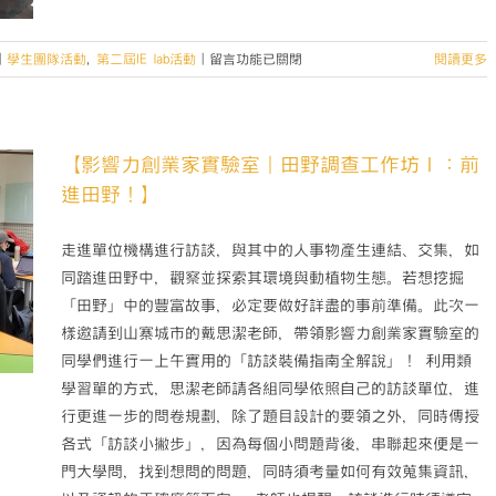
工
作
坊：
在
|
學生團隊活動
,
第二屆IE lab活動
|
留言功能已關閉
閱讀更多
文
〈【影
案
響
力，
力
怎
創
【影響力創業家實驗室｜田野調查工作坊Ⅰ：前
麼
業
進田野！】
用
家
力】〉
實
中
驗
走進單位機構進行訪談，與其中的人事物產生連結、交集，如
室】
同踏進田野中，觀察並探索其環境與動植物生態。若想挖掘
文
「田野」中的豐富故事，必定要做好詳盡的事前準備。此次一
案
樣邀請到山寨城市的戴思潔老師，帶領影響力創業家實驗室的
力，
同學們進行一上午實用的「訪談裝備指南全解說」！ 利用類
怎
麼
學習單的方式，思潔老師請各組同學依照自己的訪談單位，進
用
行更進一步的問卷規劃，除了題目設計的要領之外，同時傳授
力〉
各式「訪談小撇步」，因為每個小問題背後，串聯起來便是一
中
門大學問，找到想問的問題，同時須考量如何有效蒐集資訊，