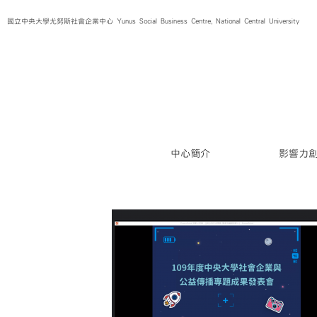
Skip
國立中央大學尤努斯社會企業中心 Yunus Social Business Centre, National Central University
to
content
中心簡介
影響力
力！109學年度林
競賽結果出爐】
第二屆IE lab活動