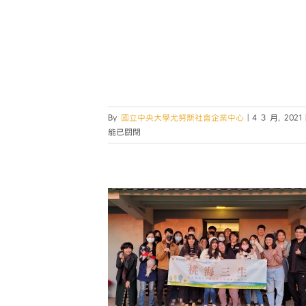
By
國立中央大學尤努斯社會企業中心
|
4 3 月, 2021
能已關閉
1影響力創業家實驗
日培訓營】
活動
第二屆IE lab活動