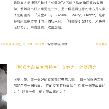
因沒有人氣標題不夠好？或因為TA不對？當能夠回答這些問
句，便離寫出好文案更進一步。另一個值得注意的地方是文案
搭配的圖片，「黃金ABC」（Animal、Beauty、Children）是最
容易抓住觀者眼球的三個切入點，「藉圖像引發好奇，文字滿
足好奇」，兩者連貫、效益加倍。
在
|
學生團隊活動
,
第二屆IE lab活動
|
留言功能已關閉
閱讀更多
〈【影
響
力
創
【影響力創業家實驗室】文案力，怎麼用力
業
家
很多人說，每一個好的文案都能帶來共鳴， 每一個好的文案
實
驗
都能自成一個故事。 你的文案有故事嗎？ 想當一個說故事的
室
人？ 想當一個「能」說故事的人？
｜
文
案