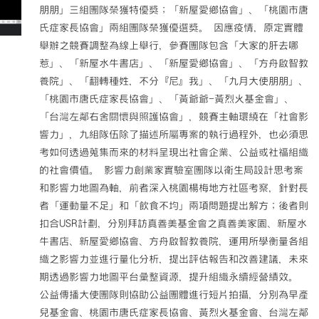
朋朋」三組團隊榮獲特優獎；「新屋愛鄉協會」、「桃園市唐
氏症家長協會」兩組團隊榮獲優選獎。 因應疫情，原定實體
舉辦之競賽調整為線上舉行，參賽團隊包含「大家的肝去哪
惹」、「新屋水牛書店」、「新屋愛鄉協會」、「方舟啟智教
養院」、「翻轉種姓，不分『尼』我」、「九月大使朋朋」、
「桃園市唐氏症家長協會」、「黃爺爺-黃烈火基金會」、
「台灣左鄰右舍關懷與照護協會」，競賽主軸環繞在「社會影
響力」，九組隊伍除了描述所屬專案的執行過程外，也必須思
考如何透過蒐集而來的材料呈現出社會企業、公益或社福組織
的社會價值。 影響力創業家實驗室團隊以衛生局設計思考案
和影響力地圖為軸，前者深入桃園楊梅地方社區考察，針對長
者「運動量不足」和「飲食不均」兩項問題提出解方；後者則
扣合USR計劃，分別拜訪真善美基金會之真善美家園、新屋水
牛書店、新屋愛鄉協會、方舟啟智教養院，運用所學衡量各組
織之影響力並進行量化分析，提出評估報告和改善建議，未來
期透過影響力地圖平台彙整資源，提升組織永續經營績效。
公益傳播大使團隊則協助公益團體進行短片拍攝，分別為早產
兒基金會、桃園市唐氏症家長協會、黃烈火基金會、台灣左鄰