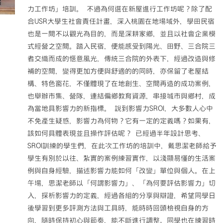
力工作坊」培訓。 不過為何選在新屋進行工作坊呢？除了配
查
工
合USR大學生社會責任計畫，深入桃園在地場域外，學田民宿
作
也是一間不以觀光為目的，而是深耕家鄉，並且以社會企業模
坊
式經營之空間。踏入民宿，便能感受到陽光、田野、三合院三
Ⅰ：
者交織而成的愜意風光，傳統三合院的外表下，經過改造與修
前
補的空間，變得更加方便與舒適的的同時，亦保留了老屋結
進
田
構、特色窗花，不僅體現了在地創生、空間再造的成功案例，
野！】〉
也舉辦市集、營隊，連結偏鄉教育資源，串接城市與鄉村，成
中
為當地具影響力的新指標。 說到影響力SROI，大多數人心中
不免產生疑惑，影響力為何物？它有一定的定義嗎？如果有，
該如何具體表現並且操作評估呢？ 已經過半年設計思考、
SROI訓練的學生們，在此次工作坊的培訓中，戴思潔老師給予
學生有別於以往、紮實的案例練習實作，以淺顯易懂的生活案
例與自身經驗，描述影響力能如何「改變」單位與個人。在上
午場，思潔老師以「何謂影響力」、「為何要評估影響力」切
入，探析影響力的定義，經過各組的分享與辯證，希望同學日
後學習到更多評測方法與工具時，能時時回頭檢視自身的方
向，隨時保持初心與節奏，能不斷進行調整。同學也在練習時