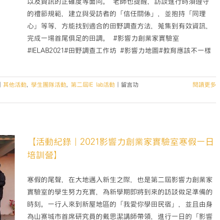
以及資訊的正確度等面向。 老師也提醒，訪談進行時須遵守
的禮節規範，建立與受訪者的「信任關係」，並抱持「同理
心」等等，方能找到適合的田野調查方法，蒐集到有效資訊，
完成一場首尾俱足的田調。 #影響力創業家實驗室
#IELAB2021#田野調查工作坊 #影響力地圖#教育應該不一樣
在
|
其他活動
,
學生團隊活動
,
第二屆IE lab活動
|
留言功
閱讀更多
〈【影
響
力
創
業
【活動紀錄｜2021影響力創業家實驗室寒假一日
家
培訓營】
實
驗
室
寒假的尾聲，在大地邁入新生之際，也是第二屆影響力創業家
｜
實驗室的學生努力充實，為新學期即將到來的訪談做足準備的
田
時刻。一行人來到新屋地區的「我愛你學田民宿」，並且由身
野
為山寨城市首席研究員的戴思潔講師帶領，進行一日的「影響
調