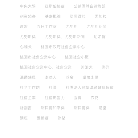
中央大學
亞斯伯格症
公益團體自律聯盟
創業競賽
基礎概論
塑膠微粒
孟加拉
實習
寺日工作室
尤努斯
尤努斯新聞
尤努斯獎
尤努斯獎，尤努斯新聞
尼泊爾
心輔犬
桃園市政府社會企業中心
桃園市社會企業中心
桃園社企小聚
桃園社會企業中心，社會企業
流浪犬
海洋
溝通輔具
漸凍人
獎金
環境永續
社企工作坊
社區
社團法人麒望溝通輔具協會
社會企業
社會影響力
腦傷
衣物
計劃書
諾貝爾和平獎
諾貝爾獎
講堂
講座
過動症
麒望