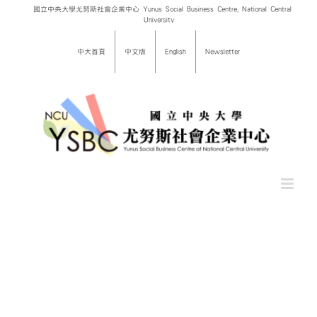
Skip
國立中央大學尤努斯社會企業中心 Yunus Social Business Centre, National Central
University
to
content
中大首頁
中文版
English
Newsletter