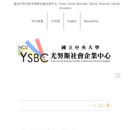
Skip
國立中央大學尤努斯社會企業中心 Yunus Social Business Centre, National Central
University
to
content
中大首頁
中文版
English
Newsletter
上一頁