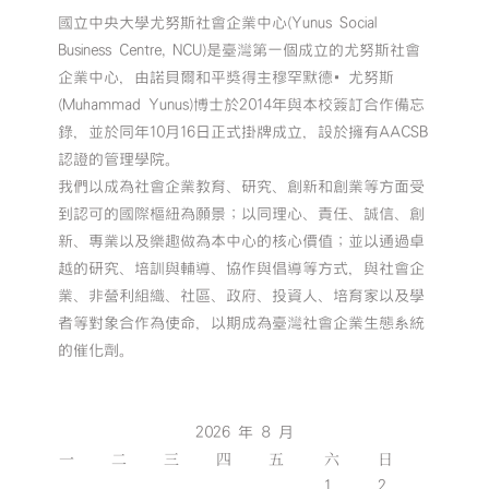
國立中央大學尤努斯社會企業中心(Yunus Social
Business Centre, NCU)是臺灣第一個成立的尤努斯社會
企業中心，由諾貝爾和平獎得主穆罕默德•尤努斯
(Muhammad Yunus)博士於2014年與本校簽訂合作備忘
錄，並於同年10月16日正式掛牌成立，設於擁有AACSB
認證的管理學院。
我們以成為社會企業教育、研究、創新和創業等方面受
到認可的國際樞紐為願景；以同理心、責任、誠信、創
新、專業以及樂趣做為本中心的核心價值；並以通過卓
越的研究、培訓與輔導、協作與倡導等方式，與社會企
業、非營利組織、社區、政府、投資人、培育家以及學
者等對象合作為使命，以期成為臺灣社會企業生態系統
的催化劑。
2026 年 8 月
一
二
三
四
五
六
日
1
2