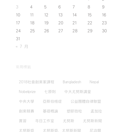
3
4
5
6
7
8
9
10
11
12
13
14
15
16
17
18
19
20
21
22
23
24
25
26
27
28
29
30
31
« 7 月
常用標籤
2018社會創業家課程
Bangladesh
Nepal
Nobelprize
七原則
中大尤努斯講堂
中央大學
亞斯伯格症
公益團體自律聯盟
創業競賽
基礎概論
塑膠微粒
孟加拉
實習
寺日工作室
尤努斯
尤努斯新聞
尤努斯獎
尤努斯獎，尤努斯新聞
尼泊爾