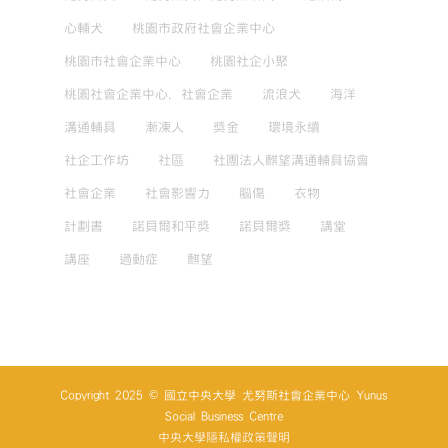
心輔犬
桃園市政府社會企業中心
桃園市社會企業中心
桃園社企小聚
桃園社會企業中心，社會企業
流浪犬
海洋
溝通輔具
漸凍人
獎金
環境永續
社企工作坊
社區
社團法人麒望溝通輔具協會
社會企業
社會影響力
腦傷
衣物
計劃書
諾貝爾和平獎
諾貝爾獎
講堂
講座
過動症
麒望
Copyright 2025 © 國立中央大學 尤努斯社會企業中心 Yunus
Social Business Centre
中央大學隱私權政策聲明