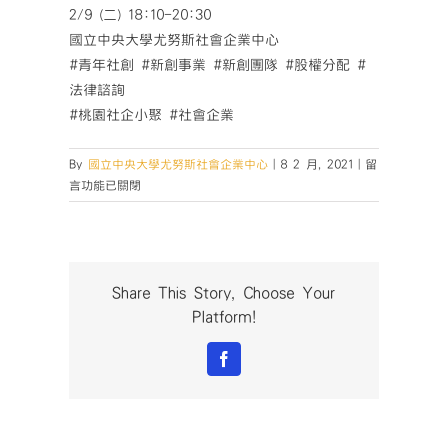
2/9 (二) 18:10-20:30
國立中央大學尤努斯社會企業中心
#青年社創 #新創事業 #新創團隊 #股權分配 #
法律諮詢
#桃園社企小聚 #社會企業
在
By
國立中央大學尤努斯社會企業中心
|
8 2 月, 2021
|
留
〈桃
言功能已關閉
園
社
會
企
業
Share This Story, Choose Your
小
Platform!
聚
第
Facebook
52
場〉
中