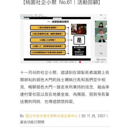
【桃園社企小聚 No.61｜活動回顧】
十一月份的社企小聚，邀請到在銀髮長者議題上長
期耕耘的銀色大門的孫士姍執行長和我們空中相
見，暢聊銀色大門一路走來所秉持的信念，藉由串
連村里社區以及在地基金會，為獨居、弱勢等長輩
送餐的同時，也傳遞關懷與愛。
在
By
國立中央大學尤努斯社會企業中心
|
30 11 月, 2021
|
〈【桃
留言功能已關閉
園