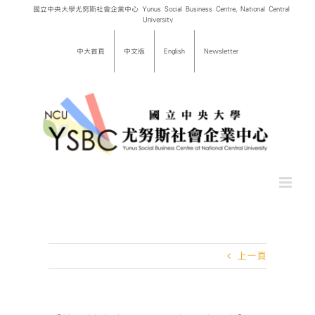
Skip
國立中央大學尤努斯社會企業中心 Yunus Social Business Centre, National Central
University
to
content
中大首頁
中文版
English
Newsletter
上一頁