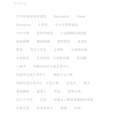
常用標籤
2018社會創業家課程
Bangladesh
Nepal
Nobelprize
七原則
中大尤努斯講堂
中央大學
亞斯伯格症
公益團體自律聯盟
創業競賽
基礎概論
塑膠微粒
孟加拉
實習
寺日工作室
尤努斯
尤努斯新聞
尤努斯獎
尤努斯獎，尤努斯新聞
尼泊爾
心輔犬
桃園市政府社會企業中心
桃園市社會企業中心
桃園社企小聚
桃園社會企業中心，社會企業
流浪犬
海洋
溝通輔具
漸凍人
獎金
環境永續
社企工作坊
社區
社團法人麒望溝通輔具協會
社會企業
社會影響力
腦傷
衣物