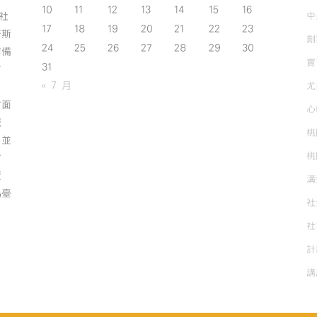
10
11
12
13
14
15
16
門-
中
斯社
17
18
19
20
21
22
23
老
努斯
創
人
24
25
26
27
28
29
30
作備
送
實
31
有
餐
« 7 月
尤
平
台〉
方面
心
中
誠
桃
；並
桃
方
資
溝
為臺
社
社
計
講