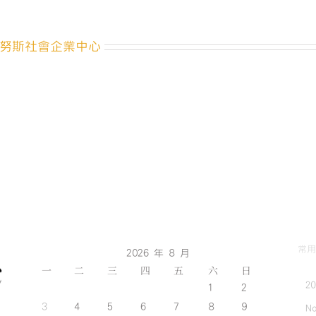
開
放
報
努斯社會企業中心
名
囉！
銀
色
力
量，
為
長
者
開
啟
一
道
大
常用
2026 年 8 月
門
一
二
三
四
五
六
日
ft.
2
銀
1
2
色
3
4
5
6
7
8
9
No
大