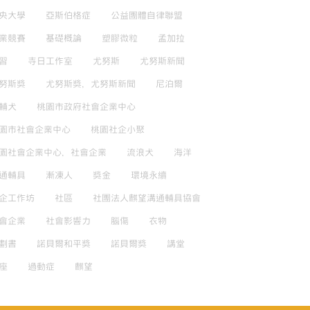
央大學
亞斯伯格症
公益團體自律聯盟
業競賽
基礎概論
塑膠微粒
孟加拉
習
寺日工作室
尤努斯
尤努斯新聞
努斯獎
尤努斯獎，尤努斯新聞
尼泊爾
輔犬
桃園市政府社會企業中心
園市社會企業中心
桃園社企小聚
園社會企業中心，社會企業
流浪犬
海洋
通輔具
漸凍人
獎金
環境永續
企工作坊
社區
社團法人麒望溝通輔具協會
會企業
社會影響力
腦傷
衣物
劃書
諾貝爾和平獎
諾貝爾獎
講堂
座
過動症
麒望