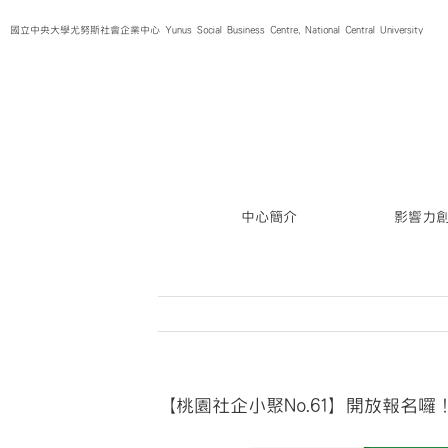
Skip
國立中央大學尤努斯社會企業中心 Yunus Social Business Centre, National Central University
to
content
中心簡介
影響力
【桃園社企小聚No.61】開放報名囉