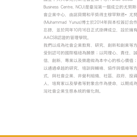
Business Centre, NCU)是臺灣第一個成立的尤努
會企業中心，由諾貝爾和平獎得主穆罕默德•尤
(Muhammad Yunus)博士於2014年與本校簽訂合
忘錄，並於同年10月16日正式掛牌成立，設於擁
AACSB認證的管理學院。
我們以成為社會企業教育、研究、創新和創業等
受到認可的國際樞紐為願景；以同理心、責任、
信、創新、專業以及樂趣做為本中心的核心價值
以通過卓越的研究、培訓與輔導、協作與倡導等
式，與社會企業、非營利組織、社區、政府、投
人、培育家以及學者等對象合作為使命，以期成
灣社會企業生態系統的催化劑。