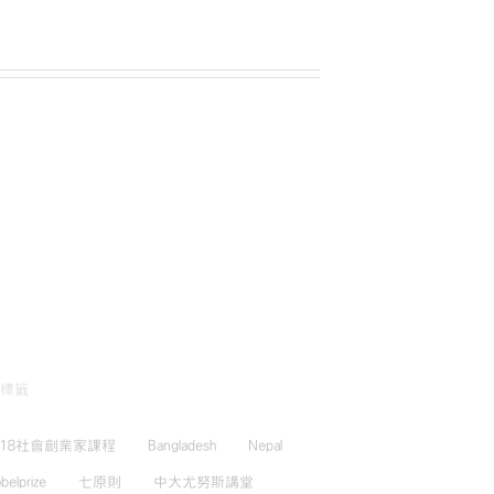
標籤
018社會創業家課程
Bangladesh
Nepal
belprize
七原則
中大尤努斯講堂