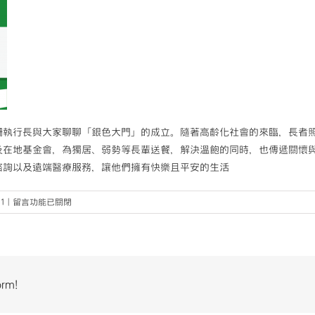
姍執行長與大家聊聊「銀色大門」的成立。隨著高齡化社會的來臨，長者
及在地基金會，為獨居、弱勢等長輩送餐，解決溫飽的同時，也傳遞關懷
諮詢以及遠端醫療服務，讓他們擁有快樂且平安的生活
在
1
|
留言功能已關閉
〈【桃
園
社
企
小
orm!
聚
No.61】