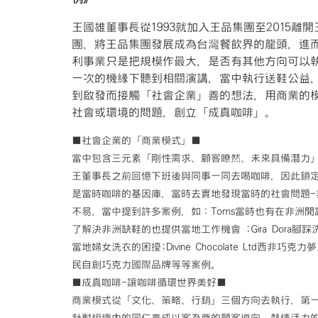
王國雄董事長從1993就加入王品集團至2015離
團，將王品集團發展成為台灣餐飲界的龍頭，進
利事業只是把規模作最大，是否有其他方向可以
一次的機緣下聽到相關演講，當中執行送鞋公益
到啟發而接觸「社會企業」善的想法，用商業的
社會或環境的問題，創立「成真咖啡」。
■社會企業的「商業模式」■
當中包含三元素「剛性需求、顧客瞭然、未來具備潛力
王董事長之前回憶下班後與同事一同去喝咖啡，因此鎖
是當時咖啡的基因庫，當時去實地發現當時的社會問題-
不易，當中提到許多案例，如：Toms當時也有在非洲開
了解決非洲缺鞋的也提供當地工作機會 ;Gira Dora腳
當地婦女洗衣的困擾;Divine Chocolate Ltd西非巧克
民自創巧克力國際品牌等等案例。
■成真咖啡-讓咖啡循環世界美好■
商業模式從「文化、策略、行銷」三個方向去執行，第
針對組織內的同仁養成以客為尊的顧客導向、熱情活力