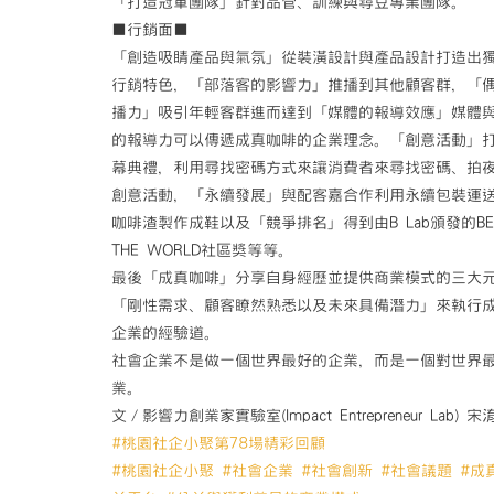
「打造冠軍團隊」針對品管、訓練與尋豆專業團隊。
■行銷面■
「創造吸睛產品與氣氛」從裝潢設計與產品設計打造出
行銷特色，「部落客的影響力」推播到其他顧客群，「
播力」吸引年輕客群進而達到「媒體的報導效應」媒體
的報導力可以傳遞成真咖啡的企業理念。「創意活動」
幕典禮，利用尋找密碼方式來讓消費者來尋找密碼、拍
創意活動，「永續發展」與配客嘉合作利用永續包裝運
咖啡渣製作成鞋以及「競爭排名」得到由B Lab頒發的BES
THE WORLD社區獎等等。
最後「成真咖啡」分享自身經歷並提供商業模式的三大
「剛性需求、顧客瞭然熟悉以及未來具備潛力」來執行
企業的經驗道。
社會企業不是做一個世界最好的企業，而是一個對世界
業。
文／影響力創業家實驗室(Impact Entrepreneur Lab) 宋
#桃園社企小聚第78場精彩回顧
#桃園社企小聚
#社會企業
#社會創新
#社會議題
#成