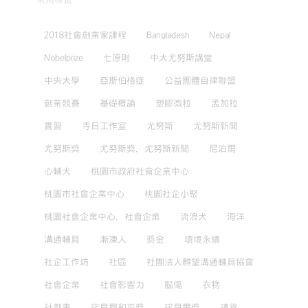
常用標籤
2018社會創業家課程
Bangladesh
Nepal
Nobelprize
七原則
中大尤努斯講堂
中央大學
亞斯伯格症
公益團體自律聯盟
創業競賽
基礎概論
塑膠微粒
孟加拉
實習
寺日工作室
尤努斯
尤努斯新聞
尤努斯獎
尤努斯獎，尤努斯新聞
尼泊爾
心輔犬
桃園市政府社會企業中心
桃園市社會企業中心
桃園社企小聚
桃園社會企業中心，社會企業
流浪犬
海洋
溝通輔具
漸凍人
獎金
環境永續
社企工作坊
社區
社團法人麒望溝通輔具協會
社會企業
社會影響力
腦傷
衣物
計劃書
諾貝爾和平獎
諾貝爾獎
講堂