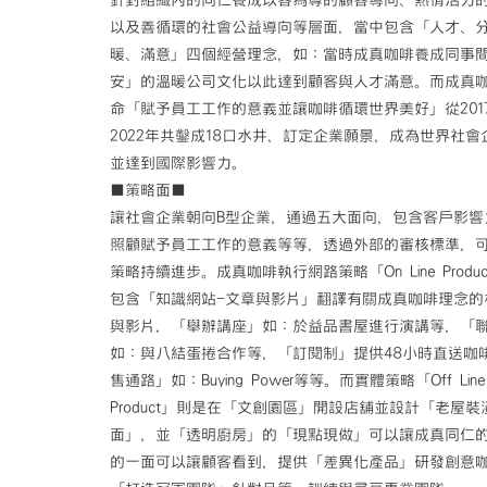
以及善循環的社會公益導向等層面，當中包含「人才、
暖、滿意」四個經營理念，如：當時成真咖啡養成同事
安」的溫暖公司文化以此達到顧客與人才滿意。而成真
命「賦予員工工作的意義並讓咖啡循環世界美好」從201
2022年共鑿成18口水井，訂定企業願景，成為世界社會
並達到國際影響力。
■策略面■
讓社會企業朝向B型企業，通過五大面向，包含客戶影響
照顧賦予員工工作的意義等等，透過外部的審核標準，
策略持續進步。成真咖啡執行網路策略「On Line Produ
包含「知識網站-文章與影片」翻譯有關成真咖啡理念的
與影片，「舉辦講座」如：於益品書屋進行演講等，「
如：與八結蛋捲合作等，「訂閱制」提供48小時直送咖
售通路」如：Buying Power等等。而實體策略「Off Line
Product」則是在「文創園區」開設店舖並設計「老屋裝
面」，並「透明廚房」的「現點現做」可以讓成真同仁
的一面可以讓顧客看到，提供「差異化產品」研發創意