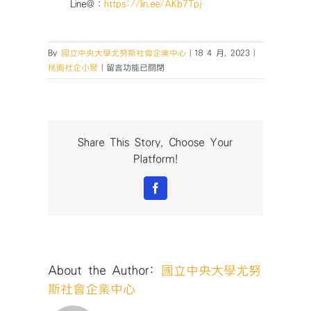
Line@：
https://lin.ee/AKb7Tpj
By
國立中央大學尤努斯社會企業中心
|
18 4 月, 2023
|
在
桃園社企小聚
|
留言功能已關閉
〈【桃
園
社
企
小
Share This Story, Choose Your
聚
Platform!
No.78
｜
Facebook
活
動
回
顧】
公
About the Author:
國立中央大學尤努
益
與
斯社會企業中心
獲