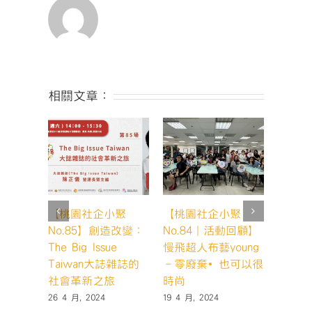
利
兼
具
的
商
業
模
相關文章：
式-
以
成
真
咖
啡
為
例〉
【桃園社企小聚
【桃園社企小聚
【桃園
中
No.85】創造改變：
No.84｜活動回顧】
No.
The Big Issue
慢飛超人布藝young
崙禾社
Taiwan大誌雜誌的
－零廢棄•也可以很
生提高
社會革新之旅
時尚
27 3 月,
26 4 月, 2024
19 4 月, 2024