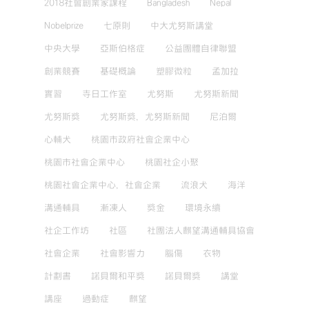
2018社會創業家課程
Bangladesh
Nepal
Nobelprize
七原則
中大尤努斯講堂
中央大學
亞斯伯格症
公益團體自律聯盟
創業競賽
基礎概論
塑膠微粒
孟加拉
實習
寺日工作室
尤努斯
尤努斯新聞
尤努斯獎
尤努斯獎，尤努斯新聞
尼泊爾
心輔犬
桃園市政府社會企業中心
桃園市社會企業中心
桃園社企小聚
桃園社會企業中心，社會企業
流浪犬
海洋
溝通輔具
漸凍人
獎金
環境永續
社企工作坊
社區
社團法人麒望溝通輔具協會
社會企業
社會影響力
腦傷
衣物
計劃書
諾貝爾和平獎
諾貝爾獎
講堂
講座
過動症
麒望