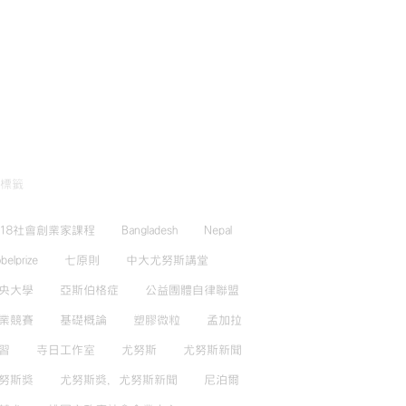
標籤
018社會創業家課程
Bangladesh
Nepal
belprize
七原則
中大尤努斯講堂
央大學
亞斯伯格症
公益團體自律聯盟
業競賽
基礎概論
塑膠微粒
孟加拉
習
寺日工作室
尤努斯
尤努斯新聞
努斯獎
尤努斯獎，尤努斯新聞
尼泊爾