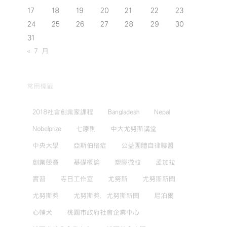
17
18
19
20
21
22
23
24
25
26
27
28
29
30
31
« 7 月
常用標籤
2018社會創業家課程
Bangladesh
Nepal
Nobelprize
七原則
中大尤努斯講堂
中央大學
亞斯伯格症
公益團體自律聯盟
創業競賽
基礎概論
塑膠微粒
孟加拉
實習
寺日工作室
尤努斯
尤努斯新聞
尤努斯獎
尤努斯獎，尤努斯新聞
尼泊爾
心輔犬
桃園市政府社會企業中心