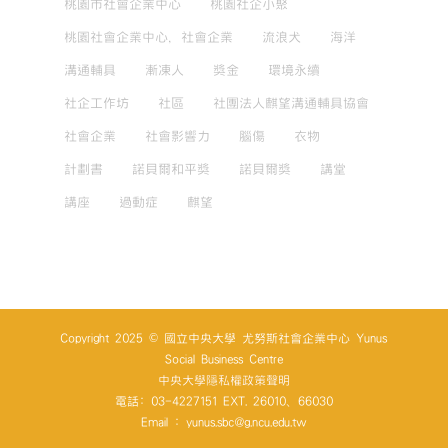
桃園市社會企業中心
桃園社企小聚
桃園社會企業中心，社會企業
流浪犬
海洋
溝通輔具
漸凍人
獎金
環境永續
社企工作坊
社區
社團法人麒望溝通輔具協會
社會企業
社會影響力
腦傷
衣物
計劃書
諾貝爾和平獎
諾貝爾獎
講堂
講座
過動症
麒望
Copyright 2025 © 國立中央大學 尤努斯社會企業中心 Yunus
Social Business Centre
中央大學隱私權政策聲明
電話: 03-4227151 EXT. 26010、66030
Email : yunus.sbc@g.ncu.edu.tw