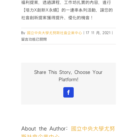
福利提案，透過課程、工作坊扎實的內容，進行
【培力X創新X永續】的一連串系列活動，讓您的
社會創新提案獲得提升、優化的機會！
在
By
國立中央大學尤努斯社會企業中心
|
17 11 月, 2021
|
〈【活
留言功能已關閉
動
協
宣】
永
續
Share This Story, Choose Your
in
Platform!
Power
共
Facebook
創
影
響
力〉
中
About the Author:
國立中央大學尤努
斯社會企業中心