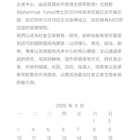
企業中心，由諾貝爾和平獎得主穆罕默德•尤努斯
(Muhammad Yunus)博士於2014年與本校簽訂合作備忘
錄，並於同年10月16日正式掛牌成立，設於擁有AACSB
認證的管理學院。
我們以成為社會企業教育、研究、創新和創業等方面受
到認可的國際樞紐為願景；以同理心、責任、誠信、創
新、專業以及樂趣做為本中心的核心價值；並以通過卓
越的研究、培訓與輔導、協作與倡導等方式，與社會企
業、非營利組織、社區、政府、投資人、培育家以及學
者等對象合作為使命，以期成為臺灣社會企業生態系統
的催化劑。
2026 年 8 月
一
二
三
四
五
六
日
1
2
3
4
5
6
7
8
9
10
11
12
13
14
15
16