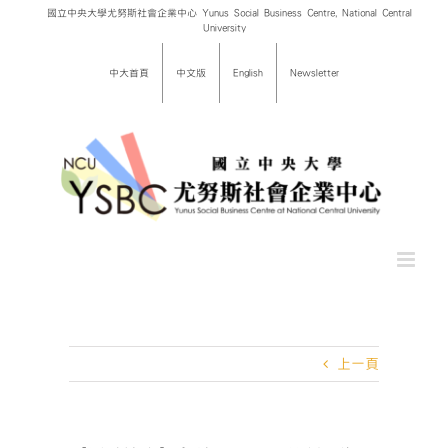
Skip
國立中央大學尤努斯社會企業中心 Yunus Social Business Centre, National Central
University
to
content
中大首頁
中文版
English
Newsletter
上一頁