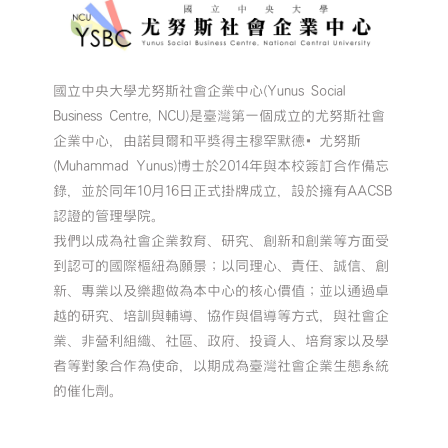
管
理
-
非
國立中央大學尤努斯社會企業中心(Yunus Social
營
利
Business Centre, NCU)是臺灣第一個成立的尤努斯社會
組
企業中心，由諾貝爾和平獎得主穆罕默德•尤努斯
織
(Muhammad Yunus)博士於2014年與本校簽訂合作備忘
管
錄，並於同年10月16日正式掛牌成立，設於擁有AACSB
理
認證的管理學院。
-
我們以成為社會企業教育、研究、創新和創業等方面受
社
會
到認可的國際樞紐為願景；以同理心、責任、誠信、創
（社
新、專業以及樂趣做為本中心的核心價值；並以通過卓
區）
越的研究、培訓與輔導、協作與倡導等方式，與社會企
經
業、非營利組織、社區、政府、投資人、培育家以及學
濟
者等對象合作為使命，以期成為臺灣社會企業生態系統
-
社
的催化劑。
區
創