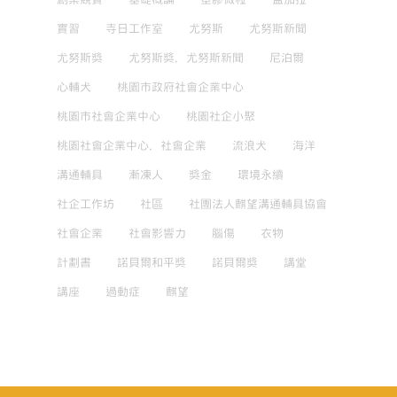
企
實習
寺日工作室
尤努斯
尤努斯新聞
業
倫
尤努斯獎
尤努斯獎，尤努斯新聞
尼泊爾
理
心輔犬
桃園市政府社會企業中心
-
影
桃園市社會企業中心
桃園社企小聚
響
力
桃園社會企業中心，社會企業
流浪犬
海洋
投
溝通輔具
漸凍人
獎金
環境永續
資
與
社企工作坊
社區
社團法人麒望溝通輔具協會
評
社會企業
社會影響力
腦傷
衣物
估
-
計劃書
諾貝爾和平獎
諾貝爾獎
講堂
其
講座
過動症
麒望
他
與
社
會
企
業、