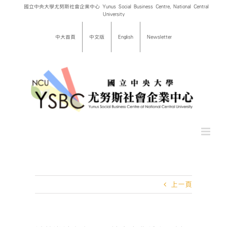
Skip
國立中央大學尤努斯社會企業中心 Yunus Social Business Centre, National Central
University
to
content
中大首頁
中文版
English
Newsletter
上一頁