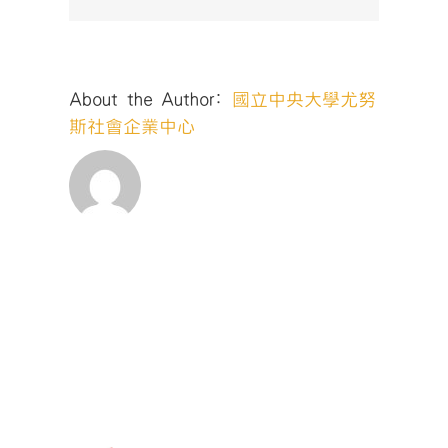
業
學
術
研
About the Author:
國立中央大學尤努
討
會！
斯社會企業中心
📌
徵
文
主
題：
企
業
與
社
會
-
社
會
企
業