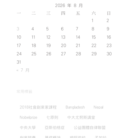
業
2026 年 8 月
（含
一
二
三
四
五
六
日
地
方
1
2
創
3
4
5
6
7
8
9
生）
10
11
12
13
14
15
16
-
17
18
19
20
21
22
23
社
會
24
25
26
27
28
29
30
創
31
新
« 7 月
與
創
業
-
常用標籤
企
業
2018社會創業家課程
Bangladesh
Nepal
社
會
Nobelprize
七原則
中大尤努斯講堂
責
中央大學
亞斯伯格症
公益團體自律聯盟
任
與
創業競賽
基礎概論
塑膠微粒
孟加拉