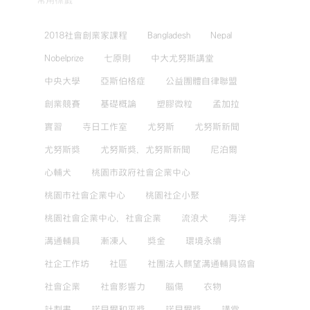
常用標籤
2018社會創業家課程
Bangladesh
Nepal
Nobelprize
七原則
中大尤努斯講堂
中央大學
亞斯伯格症
公益團體自律聯盟
創業競賽
基礎概論
塑膠微粒
孟加拉
實習
寺日工作室
尤努斯
尤努斯新聞
尤努斯獎
尤努斯獎，尤努斯新聞
尼泊爾
心輔犬
桃園市政府社會企業中心
桃園市社會企業中心
桃園社企小聚
桃園社會企業中心，社會企業
流浪犬
海洋
溝通輔具
漸凍人
獎金
環境永續
社企工作坊
社區
社團法人麒望溝通輔具協會
社會企業
社會影響力
腦傷
衣物
計劃書
諾貝爾和平獎
諾貝爾獎
講堂