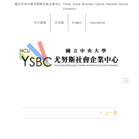
Skip
國立中央大學尤努斯社會企業中心 Yunus Social Business Centre, National Central
University
to
content
中大首頁
中文版
English
Newsletter
上一頁