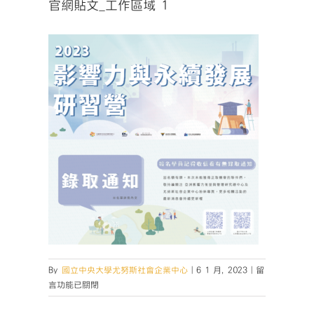
官網貼文_工作區域 1
在
By
國立中央大學尤努斯社會企業中心
|
6 1 月, 2023
|
留
〈官
言功能已關閉
網
貼