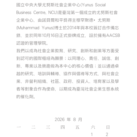
國立中央大學尤努斯社會企業中心(Yunus Social
Business Centre, NCU)是臺灣第一個成立的尤努斯社會
企業中心，由諾貝爾和平獎得主穆罕默德•尤努斯
(Muhammad Yunus)博士於2014年與本校簽訂合作備忘
錄，並於同年10月16日正式掛牌成立，設於擁有AACSB
認證的管理學院。
我們以成為社會企業教育、研究、創新和創業等方面受
到認可的國際樞紐為願景；以同理心、責任、誠信、創
新、專業以及樂趣做為本中心的核心價值；並以通過卓
越的研究、培訓與輔導、協作與倡導等方式，與社會企
業、非營利組織、社區、政府、投資人、培育家以及學
者等對象合作為使命，以期成為臺灣社會企業生態系統
的催化劑。
2026 年 8 月
一
二
三
四
五
六
日
1
2