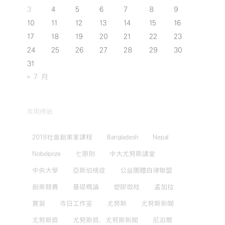
3
4
5
6
7
8
9
10
11
12
13
14
15
16
17
18
19
20
21
22
23
24
25
26
27
28
29
30
31
« 7 月
常用標籤
2018社會創業家課程
Bangladesh
Nepal
Nobelprize
七原則
中大尤努斯講堂
中央大學
亞斯伯格症
公益團體自律聯盟
創業競賽
基礎概論
塑膠微粒
孟加拉
實習
寺日工作室
尤努斯
尤努斯新聞
尤努斯獎
尤努斯獎，尤努斯新聞
尼泊爾