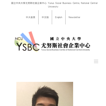
Skip
國立中央大學尤努斯社會企業中心 Yunus Social Business Centre, National Central
University
to
content
中大首頁
中文版
English
Newsletter