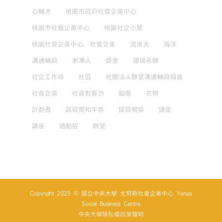
心輔犬
桃園市政府社會企業中心
桃園市社會企業中心
桃園社企小聚
桃園社會企業中心，社會企業
流浪犬
海洋
溝通輔具
漸凍人
獎金
環境永續
社企工作坊
社區
社團法人麒望溝通輔具協會
社會企業
社會影響力
腦傷
衣物
計劃書
諾貝爾和平獎
諾貝爾獎
講堂
講座
過動症
麒望
Copyright 2025 © 國立中央大學 尤努斯社會企業中心 Yunus
Social Business Centre
中央大學隱私權政策聲明