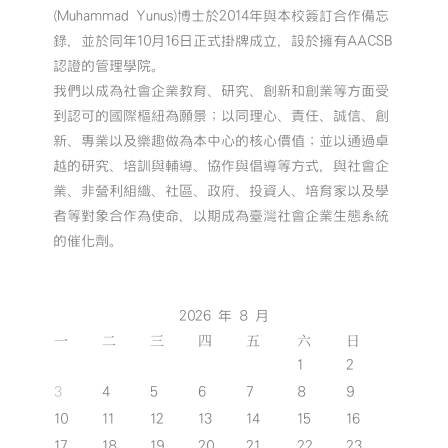
(Muhammad Yunus)博士於2014年與本校簽訂合作備忘
錄，並於同年10月16日正式掛牌成立，設於擁有AACSB
認證的管理學院。
我們以成為社會企業教育、研究、創新和創業等方面受
到認可的國際樞紐為願景；以同理心、責任、誠信、創
新、專業以及樂趣做為本中心的核心價值；並以通過卓
越的研究、培訓與輔導、協作與倡導等方式，與社會企
業、非營利組織、社區、政府、投資人、培育家以及學
者等對象合作為使命，以期成為臺灣社會企業生態系統
的催化劑。
2026 年 8 月
一
二
三
四
五
六
日
1
2
3
4
5
6
7
8
9
10
11
12
13
14
15
16
17
18
19
20
21
22
23