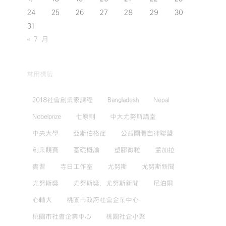
24
25
26
27
28
29
30
31
« 7 月
常用標籤
2018社會創業家課程
Bangladesh
Nepal
Nobelprize
七原則
中大尤努斯講堂
中央大學
亞斯伯格症
公益團體自律聯盟
創業競賽
基礎概論
塑膠微粒
孟加拉
實習
寺日工作室
尤努斯
尤努斯新聞
尤努斯獎
尤努斯獎，尤努斯新聞
尼泊爾
心輔犬
桃園市政府社會企業中心
桃園市社會企業中心
桃園社企小聚