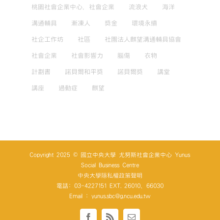
桃園社會企業中心，社會企業
流浪犬
海洋
溝通輔具
漸凍人
獎金
環境永續
社企工作坊
社區
社團法人麒望溝通輔具協會
社會企業
社會影響力
腦傷
衣物
計劃書
諾貝爾和平獎
諾貝爾獎
講堂
講座
過動症
麒望
Copyright 2025 © 國立中央大學 尤努斯社會企業中心 Yunus
Social Business Centre
中央大學隱私權政策聲明
電話: 03-4227151 EXT. 26010、66030
Email : yunus.sbc@g.ncu.edu.tw