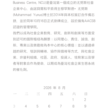
Business Centre, NCU)是臺灣第一個成立的尤努斯社會
企業中心，由諾貝爾和平獎得主穆罕默德•尤努斯
(Muhammad Yunus)博士於2014年與本校簽訂合作備忘
錄，並於同年10月16日正式掛牌成立，設於擁有AACSB
認證的管理學院。
我們以成為社會企業教育、研究、創新和創業等方面受
到認可的國際樞紐為願景；以同理心、責任、誠信、創
新、專業以及樂趣做為本中心的核心價值；並以通過卓
越的研究、培訓與輔導、協作與倡導等方式，與社會企
業、非營利組織、社區、政府、投資人、培育家以及學
者等對象合作為使命，以期成為臺灣社會企業生態系統
的催化劑。
2026 年 8 月
一
二
三
四
五
六
日
1
2
3
4
5
6
7
8
9