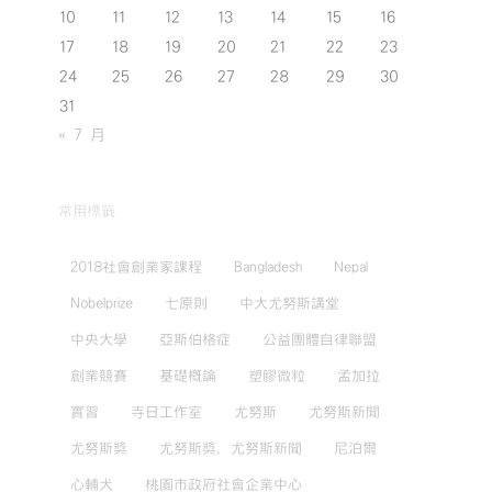
10
11
12
13
14
15
16
17
18
19
20
21
22
23
24
25
26
27
28
29
30
31
« 7 月
常用標籤
2018社會創業家課程
Bangladesh
Nepal
Nobelprize
七原則
中大尤努斯講堂
中央大學
亞斯伯格症
公益團體自律聯盟
創業競賽
基礎概論
塑膠微粒
孟加拉
實習
寺日工作室
尤努斯
尤努斯新聞
尤努斯獎
尤努斯獎，尤努斯新聞
尼泊爾
心輔犬
桃園市政府社會企業中心