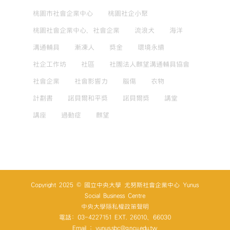
桃園市社會企業中心
桃園社企小聚
桃園社會企業中心，社會企業
流浪犬
海洋
溝通輔具
漸凍人
獎金
環境永續
社企工作坊
社區
社團法人麒望溝通輔具協會
社會企業
社會影響力
腦傷
衣物
計劃書
諾貝爾和平獎
諾貝爾獎
講堂
講座
過動症
麒望
Copyright 2025 © 國立中央大學 尤努斯社會企業中心 Yunus
Social Business Centre
中央大學隱私權政策聲明
電話: 03-4227151 EXT. 26010、66030
Email : yunus.sbc@g.ncu.edu.tw