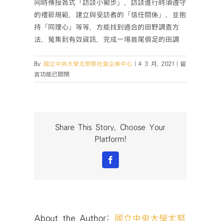
同時傳授各式「訪談小撇步」，訪談進行時須遵守
的禮節規範，建立與受訪者的「信任關係」，並抱
持「同理心」等等，方能找到適合的田野調查方
法，蒐集到有效資訊，完成一場首尾俱足的田調
在
By
國立中央大學尤努斯社會企業中心
|
4 3 月, 2021
|
留
〈【影
言功能已關閉
響
力
創
業
家
Share This Story, Choose Your
實
Platform!
驗
室
Facebook
｜
田
野
調
查
About the Author:
國立中央大學尤努
工