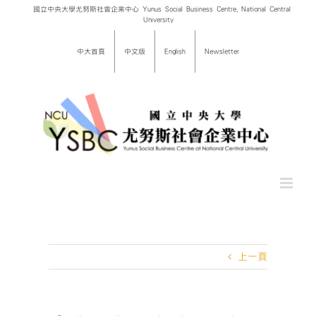
Skip
國立中央大學尤努斯社會企業中心 Yunus Social Business Centre, National Central
University
to
content
中大首頁
中文版
English
Newsletter
上一頁