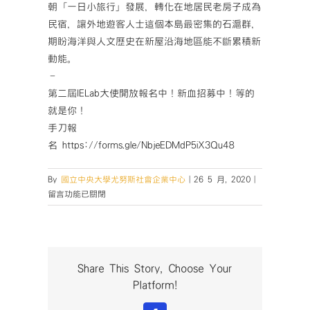
朝「一日小旅行」發展，轉化在地居民老房子成為
民宿，讓外地遊客人士這個本島最密集的石滬群，
期盼海洋與人文歷史在新屋沿海地區能不斷累積新
動能。
–
第二屆IELab大使開放報名中！新血招募中！等的
就是你！
手刀報
名 https://forms.gle/NbjeEDMdP5iX3Qu48
在
By
國立中央大學尤努斯社會企業中心
|
26 5 月, 2020
|
〈【IE
留言功能已關閉
Lab
影
響
力
創
Share This Story, Choose Your
業
Platform!
家
實