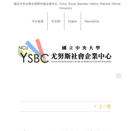
Skip
國立中央大學尤努斯社會企業中心 Yunus Social Business Centre, National Central
University
to
content
中大首頁
中文版
English
Newsletter
上一頁