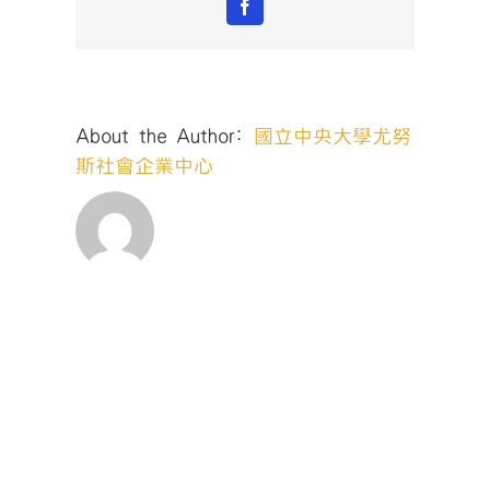
Facebook
驗
室】
地
方
田
About the Author:
國立中央大學尤努
調
考
斯社會企業中心
察
分
享-
桃
園
市
新
屋
區
愛
鄉
協
會〉
中