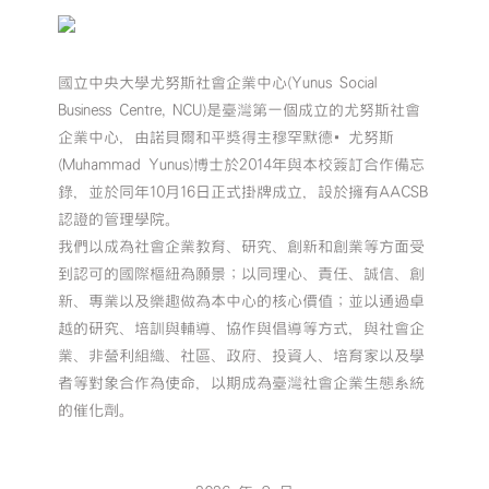
國立中央大學尤努斯社會企業中心(Yunus Social
Business Centre, NCU)是臺灣第一個成立的尤努斯社會
企業中心，由諾貝爾和平獎得主穆罕默德•尤努斯
(Muhammad Yunus)博士於2014年與本校簽訂合作備忘
錄，並於同年10月16日正式掛牌成立，設於擁有AACSB
認證的管理學院。
我們以成為社會企業教育、研究、創新和創業等方面受
到認可的國際樞紐為願景；以同理心、責任、誠信、創
新、專業以及樂趣做為本中心的核心價值；並以通過卓
越的研究、培訓與輔導、協作與倡導等方式，與社會企
業、非營利組織、社區、政府、投資人、培育家以及學
者等對象合作為使命，以期成為臺灣社會企業生態系統
的催化劑。