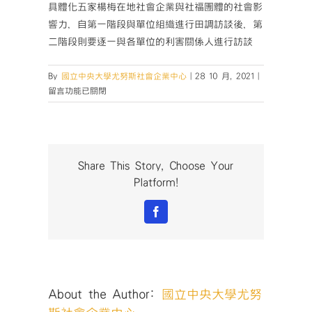
具體化五家楊梅在地社會企業與社福團體的社會影
響力，自第一階段與單位組織進行田調訪談後，第
二階段則要逐一與各單位的利害關係人進行訪談
在
By
國立中央大學尤努斯社會企業中心
|
28 10 月, 2021
|
〈【影
留言功能已關閉
響
力
創
業
家
Share This Story, Choose Your
實
Platform!
驗
室
Facebook
｜
利
害
關
係
About the Author:
國立中央大學尤努
人
電