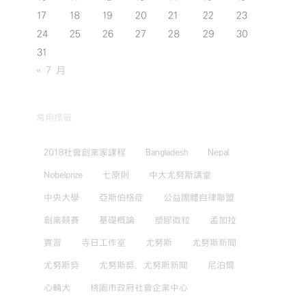
17
18
19
20
21
22
23
24
25
26
27
28
29
30
31
« 7 月
常用標籤
2018社會創業家課程
Bangladesh
Nepal
Nobelprize
七原則
中大尤努斯講堂
中央大學
亞斯伯格症
公益團體自律聯盟
創業競賽
基礎概論
塑膠微粒
孟加拉
實習
寺日工作室
尤努斯
尤努斯新聞
尤努斯獎
尤努斯獎，尤努斯新聞
尼泊爾
心輔犬
桃園市政府社會企業中心