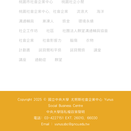
桃園市社會企業中心
桃園社企小聚
桃園社會企業中心，社會企業
流浪犬
海洋
溝通輔具
漸凍人
獎金
環境永續
社企工作坊
社區
社團法人麒望溝通輔具協會
社會企業
社會影響力
腦傷
衣物
計劃書
諾貝爾和平獎
諾貝爾獎
講堂
講座
過動症
麒望
Copyright 2025 © 國立中央大學 尤努斯社會企業中心 Yunus
Social Business Centre
中央大學隱私權政策聲明
電話: 03-4227151 EXT. 26010、66030
Email : yunus.sbc@g.ncu.edu.tw