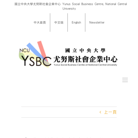
Skip
國立中央大學尤努斯社會企業中心 Yunus Social Business Centre, National Central
University
to
content
中大首頁
中文版
English
Newsletter
上一頁