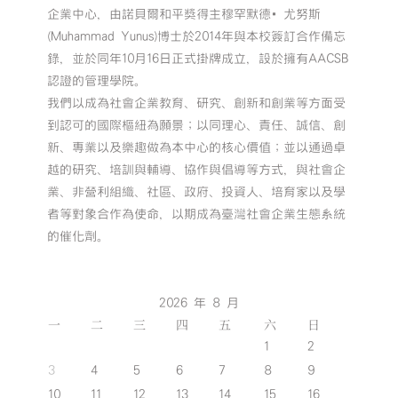
企業中心，由諾貝爾和平獎得主穆罕默德•尤努斯
(Muhammad Yunus)博士於2014年與本校簽訂合作備忘
錄，並於同年10月16日正式掛牌成立，設於擁有AACSB
認證的管理學院。
我們以成為社會企業教育、研究、創新和創業等方面受
到認可的國際樞紐為願景；以同理心、責任、誠信、創
新、專業以及樂趣做為本中心的核心價值；並以通過卓
越的研究、培訓與輔導、協作與倡導等方式，與社會企
業、非營利組織、社區、政府、投資人、培育家以及學
者等對象合作為使命，以期成為臺灣社會企業生態系統
的催化劑。
2026 年 8 月
一
二
三
四
五
六
日
1
2
3
4
5
6
7
8
9
10
11
12
13
14
15
16