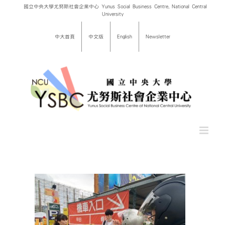
Skip
國立中央大學尤努斯社會企業中心 Yunus Social Business Centre, National Central
University
to
content
中大首頁
中文版
English
Newsletter