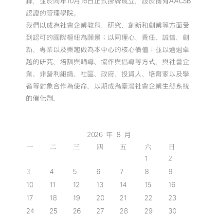
錄，並於同年10月16日正式掛牌成立，設於擁有AACSB
認證的管理學院。
我們以成為社會企業教育、研究、創新和創業等方面受
到認可的國際樞紐為願景；以同理心、責任、誠信、創
新、專業以及樂趣做為本中心的核心價值；並以通過卓
越的研究、培訓與輔導、協作與倡導等方式，與社會企
業、非營利組織、社區、政府、投資人、培育家以及學
者等對象合作為使命，以期成為臺灣社會企業生態系統
的催化劑。
2026 年 8 月
一
二
三
四
五
六
日
1
2
3
4
5
6
7
8
9
10
11
12
13
14
15
16
17
18
19
20
21
22
23
24
25
26
27
28
29
30