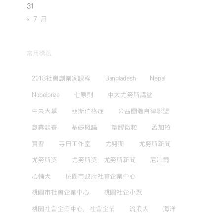
31
« 7 月
常用標籤
2018社會創業家課程
Bangladesh
Nepal
Nobelprize
七原則
中大尤努斯講堂
中央大學
亞斯伯格症
公益團體自律聯盟
創業競賽
基礎概論
塑膠微粒
孟加拉
實習
寺日工作室
尤努斯
尤努斯新聞
尤努斯獎
尤努斯獎，尤努斯新聞
尼泊爾
心輔犬
桃園市政府社會企業中心
桃園市社會企業中心
桃園社企小聚
桃園社會企業中心，社會企業
流浪犬
海洋