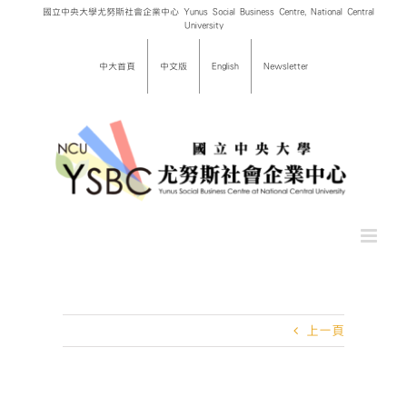
Skip
國立中央大學尤努斯社會企業中心 Yunus Social Business Centre, National Central
University
to
content
中大首頁
中文版
English
Newsletter
上一頁