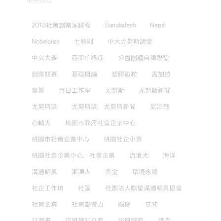
常用標籤
2018社會創業家課程
Bangladesh
Nepal
Nobelprize
七原則
中大尤努斯講堂
中央大學
亞斯伯格症
公益團體自律聯盟
創業競賽
基礎概論
塑膠微粒
孟加拉
實習
寺日工作室
尤努斯
尤努斯新聞
尤努斯獎
尤努斯獎，尤努斯新聞
尼泊爾
心輔犬
桃園市政府社會企業中心
桃園市社會企業中心
桃園社企小聚
桃園社會企業中心，社會企業
流浪犬
海洋
溝通輔具
漸凍人
獎金
環境永續
社企工作坊
社區
社團法人麒望溝通輔具協會
社會企業
社會影響力
腦傷
衣物
計劃書
諾貝爾和平獎
諾貝爾獎
講堂