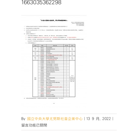
1663035362298
在
By
國立中央大學尤努斯社會企業中心
|
13 9 月, 2022
|
〈166303536
留言功能已關閉
中