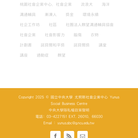
桃園社會企業中心，社會企業
流浪犬
海洋
溝通輔具
漸凍人
獎金
環境永續
社企工作坊
社區
社團法人麒望溝通輔具協會
社會企業
社會影響力
腦傷
衣物
計劃書
諾貝爾和平獎
諾貝爾獎
講堂
講座
過動症
麒望
Copyright 2025 © 國立中央大學 尤努斯社會企業中心 Yunus
Social Business Centre
中央大學隱私權政策聲明
電話: 03-4227151 EXT. 26010、66030
Email : yunus.sbc@g.ncu.edu.tw