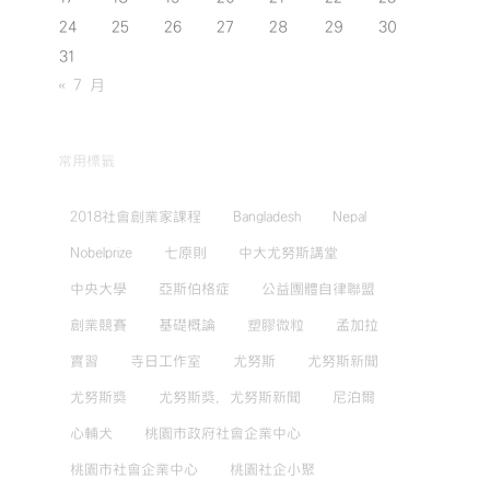
24
25
26
27
28
29
30
31
« 7 月
常用標籤
2018社會創業家課程
Bangladesh
Nepal
Nobelprize
七原則
中大尤努斯講堂
中央大學
亞斯伯格症
公益團體自律聯盟
創業競賽
基礎概論
塑膠微粒
孟加拉
實習
寺日工作室
尤努斯
尤努斯新聞
尤努斯獎
尤努斯獎，尤努斯新聞
尼泊爾
心輔犬
桃園市政府社會企業中心
桃園市社會企業中心
桃園社企小聚