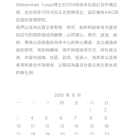
(Muhammad Yunus)博士於2014年與本校簽訂合作備忘
錄，並於同年10月16日正式掛牌成立，設於擁有AACSB
認證的管理學院。
我們以成為社會企業教育、研究、創新和創業等方面受
到認可的國際樞紐為願景；以同理心、責任、誠信、創
新、專業以及樂趣做為本中心的核心價值；並以通過卓
越的研究、培訓與輔導、協作與倡導等方式，與社會企
業、非營利組織、社區、政府、投資人、培育家以及學
者等對象合作為使命，以期成為臺灣社會企業生態系統
的催化劑。
2026 年 8 月
一
二
三
四
五
六
日
1
2
3
4
5
6
7
8
9
10
11
12
13
14
15
16
17
18
19
20
21
22
23