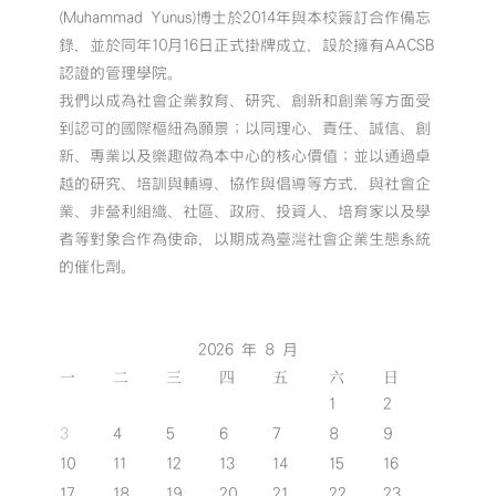
(Muhammad Yunus)博士於2014年與本校簽訂合作備忘
錄，並於同年10月16日正式掛牌成立，設於擁有AACSB
認證的管理學院。
我們以成為社會企業教育、研究、創新和創業等方面受
到認可的國際樞紐為願景；以同理心、責任、誠信、創
新、專業以及樂趣做為本中心的核心價值；並以通過卓
越的研究、培訓與輔導、協作與倡導等方式，與社會企
業、非營利組織、社區、政府、投資人、培育家以及學
者等對象合作為使命，以期成為臺灣社會企業生態系統
的催化劑。
2026 年 8 月
一
二
三
四
五
六
日
1
2
3
4
5
6
7
8
9
10
11
12
13
14
15
16
17
18
19
20
21
22
23