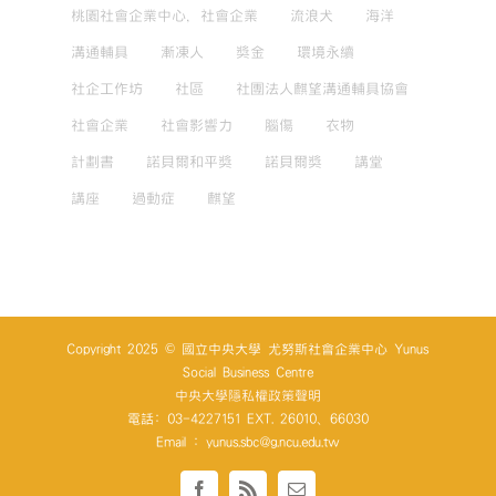
桃園社會企業中心，社會企業
流浪犬
海洋
溝通輔具
漸凍人
獎金
環境永續
社企工作坊
社區
社團法人麒望溝通輔具協會
社會企業
社會影響力
腦傷
衣物
計劃書
諾貝爾和平獎
諾貝爾獎
講堂
講座
過動症
麒望
Copyright 2025 © 國立中央大學 尤努斯社會企業中心 Yunus
Social Business Centre
中央大學隱私權政策聲明
電話: 03-4227151 EXT. 26010、66030
Email : yunus.sbc@g.ncu.edu.tw