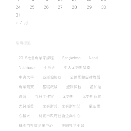
24
25
26
27
28
29
30
31
« 7 月
常用標籤
2018社會創業家課程
Bangladesh
Nepal
Nobelprize
七原則
中大尤努斯講堂
中央大學
亞斯伯格症
公益團體自律聯盟
創業競賽
基礎概論
塑膠微粒
孟加拉
實習
寺日工作室
尤努斯
尤努斯新聞
尤努斯獎
尤努斯獎，尤努斯新聞
尼泊爾
心輔犬
桃園市政府社會企業中心
桃園市社會企業中心
桃園社企小聚