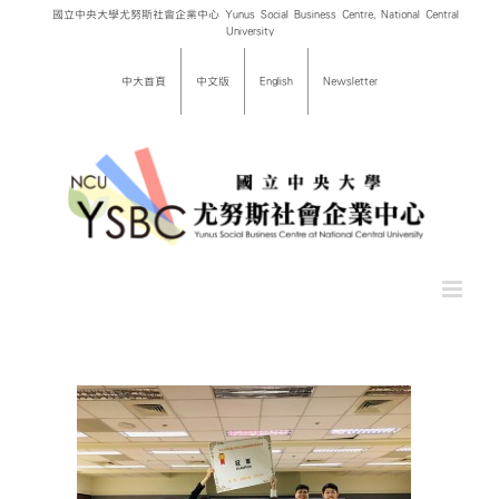
Skip
國立中央大學尤努斯社會企業中心 Yunus Social Business Centre, National Central
University
to
content
中大首頁
中文版
English
Newsletter