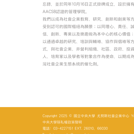
忘錄，並於同年10月16日正式掛牌成立，設於擁
AACSB認證的管理學院。
我們以成為社會企業教育、研究、創新和創業等
受到認可的國際樞紐為願景；以同理心、責任、
信、創新、專業以及樂趣做為本中心的核心價值
以通過卓越的研究、培訓與輔導、協作與倡導等
式，與社會企業、非營利組織、社區、政府、投
人、培育家以及學者等對象合作為使命，以期成
灣社會企業生態系統的催化劑。
Copyright 2025 © 國立中央大學 尤努斯社會企業中心 Yunus So
中央大學隱私權政策聲明
電話: 03-4227151 EXT. 26010、66030