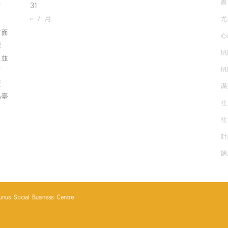
實
31
有
« 7 月
尤
方面
心
誠
桃
；並
桃
方
資
溝
為臺
社
社
計
講
cial Business Centre