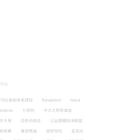
標籤
018社會創業家課程
Bangladesh
Nepal
belprize
七原則
中大尤努斯講堂
央大學
亞斯伯格症
公益團體自律聯盟
業競賽
基礎概論
塑膠微粒
孟加拉