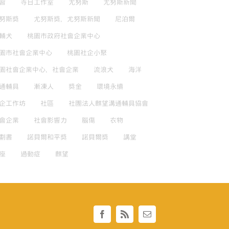
習
寺日工作室
尤努斯
尤努斯新聞
努斯獎
尤努斯獎，尤努斯新聞
尼泊爾
輔犬
桃園市政府社會企業中心
園市社會企業中心
桃園社企小聚
園社會企業中心，社會企業
流浪犬
海洋
通輔具
漸凍人
獎金
環境永續
企工作坊
社區
社團法人麒望溝通輔具協會
會企業
社會影響力
腦傷
衣物
劃書
諾貝爾和平獎
諾貝爾獎
講堂
座
過動症
麒望
Facebook
Rss
Email: