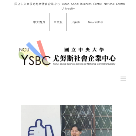
Skip
國立中央大學尤努斯社會企業中心 Yunus Social Business Centre, National Central
University
to
content
中大首頁
中文版
English
Newsletter