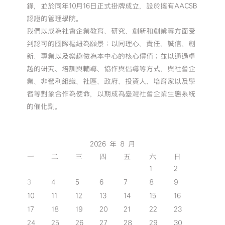
錄，並於同年10月16日正式掛牌成立，設於擁有AACSB
認證的管理學院。
我們以成為社會企業教育、研究、創新和創業等方面受
到認可的國際樞紐為願景；以同理心、責任、誠信、創
新、專業以及樂趣做為本中心的核心價值；並以通過卓
越的研究、培訓與輔導、協作與倡導等方式，與社會企
業、非營利組織、社區、政府、投資人、培育家以及學
者等對象合作為使命，以期成為臺灣社會企業生態系統
的催化劑。
2026 年 8 月
一
二
三
四
五
六
日
1
2
3
4
5
6
7
8
9
10
11
12
13
14
15
16
17
18
19
20
21
22
23
24
25
26
27
28
29
30