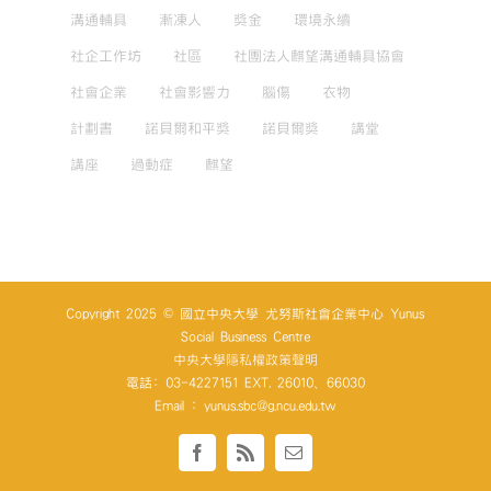
溝通輔具
漸凍人
獎金
環境永續
社企工作坊
社區
社團法人麒望溝通輔具協會
社會企業
社會影響力
腦傷
衣物
計劃書
諾貝爾和平獎
諾貝爾獎
講堂
講座
過動症
麒望
Copyright 2025 © 國立中央大學 尤努斯社會企業中心 Yunus
Social Business Centre
中央大學隱私權政策聲明
電話: 03-4227151 EXT. 26010、66030
Email : yunus.sbc@g.ncu.edu.tw
Facebook
Rss
Email: