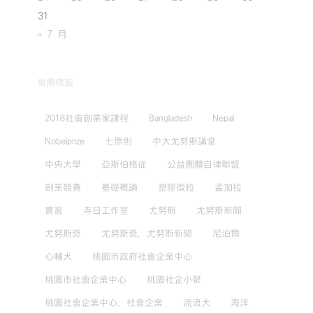
31
« 7 月
常用標籤
2018社會創業家課程
Bangladesh
Nepal
Nobelprize
七原則
中大尤努斯講堂
中央大學
亞斯伯格症
公益團體自律聯盟
創業競賽
基礎概論
塑膠微粒
孟加拉
實習
寺日工作室
尤努斯
尤努斯新聞
尤努斯獎
尤努斯獎，尤努斯新聞
尼泊爾
心輔犬
桃園市政府社會企業中心
桃園市社會企業中心
桃園社企小聚
桃園社會企業中心，社會企業
流浪犬
海洋