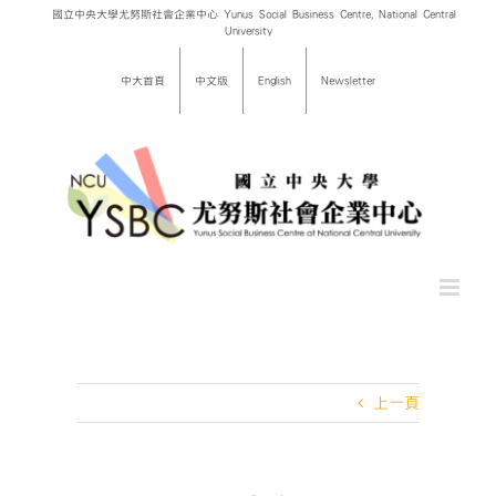
Skip
國立中央大學尤努斯社會企業中心 Yunus Social Business Centre, National Central
University
to
content
中大首頁
中文版
English
Newsletter
上一頁