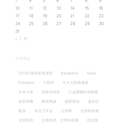
3
4
5
6
7
8
9
10
11
12
13
14
15
16
17
18
19
20
21
22
23
24
25
26
27
28
29
30
31
« 7 月
常用標籤
2018社會創業家課程
Bangladesh
Nepal
Nobelprize
七原則
中大尤努斯講堂
中央大學
亞斯伯格症
公益團體自律聯盟
創業競賽
基礎概論
塑膠微粒
孟加拉
實習
寺日工作室
尤努斯
尤努斯新聞
尤努斯獎
尤努斯獎，尤努斯新聞
尼泊爾