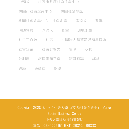
心輔犬
桃園市政府社會企業中心
桃園市社會企業中心
桃園社企小聚
桃園社會企業中心，社會企業
流浪犬
海洋
溝通輔具
漸凍人
獎金
環境永續
社企工作坊
社區
社團法人麒望溝通輔具協會
社會企業
社會影響力
腦傷
衣物
計劃書
諾貝爾和平獎
諾貝爾獎
講堂
講座
過動症
麒望
Copyright 2025 © 國立中央大學 尤努斯社會企業中心 Yunus
Social Business Centre
中央大學隱私權政策聲明
電話: 03-4227151 EXT. 26010、66030