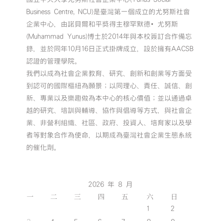
Business Centre, NCU)是臺灣第一個成立的尤努斯社會
企業中心，由諾貝爾和平獎得主穆罕默德•尤努斯
(Muhammad Yunus)博士於2014年與本校簽訂合作備忘
錄，並於同年10月16日正式掛牌成立，設於擁有AACSB
認證的管理學院。
我們以成為社會企業教育、研究、創新和創業等方面受
到認可的國際樞紐為願景；以同理心、責任、誠信、創
新、專業以及樂趣做為本中心的核心價值；並以通過卓
越的研究、培訓與輔導、協作與倡導等方式，與社會企
業、非營利組織、社區、政府、投資人、培育家以及學
者等對象合作為使命，以期成為臺灣社會企業生態系統
的催化劑。
2026 年 8 月
一
二
三
四
五
六
日
1
2