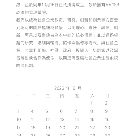
錄，並於同年10月16日正式掛牌成立，設於擁有AACSB
認證的管理學院。
我們以成為社會企業教育、研究、創新和創業等方面受
到認可的國際樞紐為願景；以同理心、責任、誠信、創
新、專業以及樂趣做為本中心的核心價值；並以通過卓
越的研究、培訓與輔導、協作與倡導等方式，與社會企
業、非營利組織、社區、政府、投資人、培育家以及學
者等對象合作為使命，以期成為臺灣社會企業生態系統
的催化劑。
2026 年 8 月
一
二
三
四
五
六
日
1
2
3
4
5
6
7
8
9
10
11
12
13
14
15
16
17
18
19
20
21
22
23