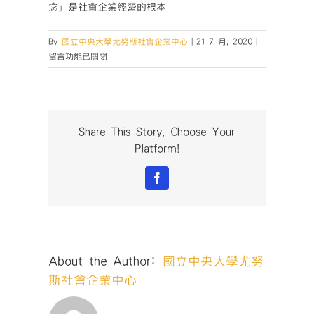
念」是社會企業經營的根本
在
By
國立中央大學尤努斯社會企業中心
|
21 7 月, 2020
|
〈【精
留言功能已關閉
彩
回
顧】
7/12-
社
Share This Story, Choose Your
會
Platform!
創
業
Facebook
家
第
1
堂
課
About the Author:
國立中央大學尤努
《社
企
斯社會企業中心
101》〉
中