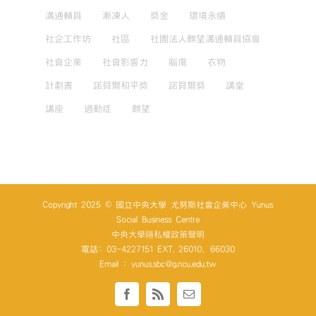
溝通輔具
漸凍人
獎金
環境永續
社企工作坊
社區
社團法人麒望溝通輔具協會
社會企業
社會影響力
腦傷
衣物
計劃書
諾貝爾和平獎
諾貝爾獎
講堂
講座
過動症
麒望
Copyright 2025 © 國立中央大學 尤努斯社會企業中心 Yunus
Social Business Centre
中央大學隱私權政策聲明
電話: 03-4227151 EXT. 26010、66030
Email : yunus.sbc@g.ncu.edu.tw
Facebook
Rss
Email: