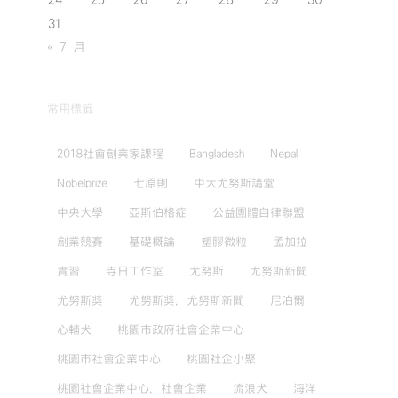
24
25
26
27
28
29
30
31
« 7 月
常用標籤
2018社會創業家課程
Bangladesh
Nepal
Nobelprize
七原則
中大尤努斯講堂
中央大學
亞斯伯格症
公益團體自律聯盟
創業競賽
基礎概論
塑膠微粒
孟加拉
實習
寺日工作室
尤努斯
尤努斯新聞
尤努斯獎
尤努斯獎，尤努斯新聞
尼泊爾
心輔犬
桃園市政府社會企業中心
桃園市社會企業中心
桃園社企小聚
桃園社會企業中心，社會企業
流浪犬
海洋