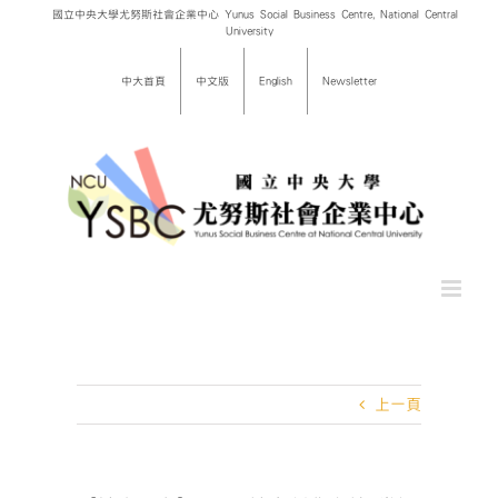
Skip
國立中央大學尤努斯社會企業中心 Yunus Social Business Centre, National Central
University
to
content
中大首頁
中文版
English
Newsletter
上一頁