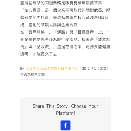
臺灣藍鵲茶的關鍵業務是販賣有機無農藥茶葉；
「核心資源」是一個企業不可取代的關鍵武器，經
營者要努力打造，臺灣藍鵲茶的核心資源是GIS系
統、當地的茶農人脈與企業合作
在「客戶關係」、「通路」與「目標客戶」上，一
個企業也要思考該怎麼行銷產品。接著是「成本結
構」與「營收流」，這是存續之本，財務要能健康
透明，才能長久下去
在
By
國立中央大學尤努斯社會企業中心
|
30 7 月, 2020
|
〈【精
留言功能已關閉
彩
回
顧】
7/26-
《社
Share This Story, Choose Your
會
Platform!
企
業
Facebook
商