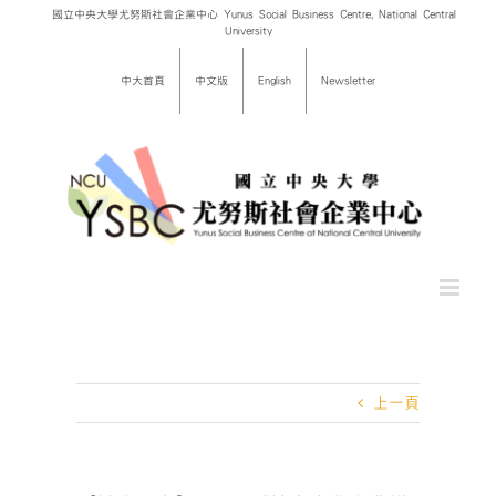
Skip
國立中央大學尤努斯社會企業中心 Yunus Social Business Centre, National Central
University
to
content
中大首頁
中文版
English
Newsletter
上一頁