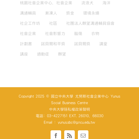
桃園社會企業中心，社會企業
流浪犬
海洋
溝通輔具
漸凍人
獎金
環境永續
社企工作坊
社區
社團法人麒望溝通輔具協會
社會企業
社會影響力
腦傷
衣物
計劃書
諾貝爾和平獎
諾貝爾獎
講堂
講座
過動症
麒望
Copyright 2025 © 國立中央大學 尤努斯社會企業中心 Yunus
Social Business Centre
中央大學隱私權政策聲明
電話: 03-4227151 EXT. 26010、66030
Email : yunus.sbc@g.ncu.edu.tw
Facebook
Rss
Email: