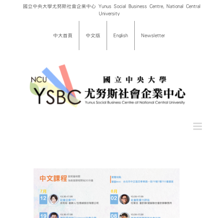
Skip
國立中央大學尤努斯社會企業中心 Yunus Social Business Centre, National Central
University
to
content
中大首頁
中文版
English
Newsletter