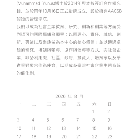
(Muhammad Yunus)博士於2014年與本校簽訂合作備忘
錄，並於同年10月16日正式掛牌成立，設於擁有AACSB
認證的管理學院。
我們以成為社會企業教育、研究、創新和創業等方面受
到認可的國際樞紐為願景；以同理心、責任、誠信、創
新、專業以及樂趣做為本中心的核心價值；並以通過卓
越的研究、培訓與輔導、協作與倡導等方式，與社會企
業、非營利組織、社區、政府、投資人、培育家以及學
者等對象合作為使命，以期成為臺灣社會企業生態系統
的催化劑。
2026 年 8 月
一
二
三
四
五
六
日
1
2
3
4
5
6
7
8
9
10
11
12
13
14
15
16
17
18
19
20
21
22
23