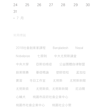
24
25
26
27
28
29
30
31
« 7 月
常用標籤
2018社會創業家課程
Bangladesh
Nepal
Nobelprize
七原則
中大尤努斯講堂
中央大學
亞斯伯格症
公益團體自律聯盟
創業競賽
基礎概論
塑膠微粒
孟加拉
實習
寺日工作室
尤努斯
尤努斯新聞
尤努斯獎
尤努斯獎，尤努斯新聞
尼泊爾
心輔犬
桃園市政府社會企業中心
桃園市社會企業中心
桃園社企小聚