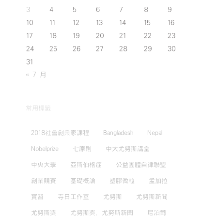
3
4
5
6
7
8
9
10
11
12
13
14
15
16
17
18
19
20
21
22
23
24
25
26
27
28
29
30
31
« 7 月
常用標籤
2018社會創業家課程
Bangladesh
Nepal
Nobelprize
七原則
中大尤努斯講堂
中央大學
亞斯伯格症
公益團體自律聯盟
創業競賽
基礎概論
塑膠微粒
孟加拉
實習
寺日工作室
尤努斯
尤努斯新聞
尤努斯獎
尤努斯獎，尤努斯新聞
尼泊爾