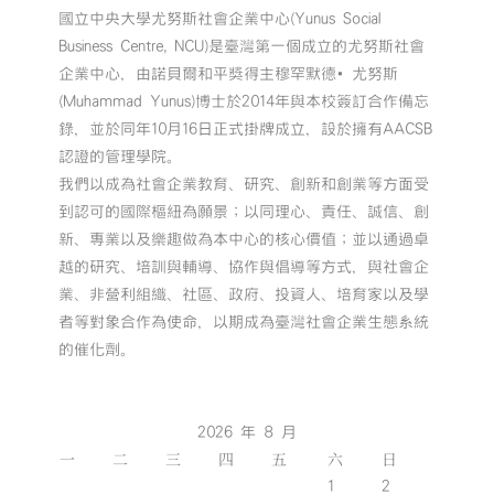
國立中央大學尤努斯社會企業中心(Yunus Social
Business Centre, NCU)是臺灣第一個成立的尤努斯社會
企業中心，由諾貝爾和平獎得主穆罕默德•尤努斯
(Muhammad Yunus)博士於2014年與本校簽訂合作備忘
錄，並於同年10月16日正式掛牌成立，設於擁有AACSB
認證的管理學院。
我們以成為社會企業教育、研究、創新和創業等方面受
到認可的國際樞紐為願景；以同理心、責任、誠信、創
新、專業以及樂趣做為本中心的核心價值；並以通過卓
越的研究、培訓與輔導、協作與倡導等方式，與社會企
業、非營利組織、社區、政府、投資人、培育家以及學
者等對象合作為使命，以期成為臺灣社會企業生態系統
的催化劑。
2026 年 8 月
一
二
三
四
五
六
日
1
2