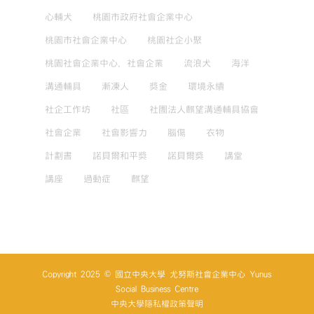
心輔犬
桃園市政府社會企業中心
桃園市社會企業中心
桃園社企小聚
桃園社會企業中心，社會企業
流浪犬
海洋
溝通輔具
漸凍人
獎金
環境永續
社企工作坊
社區
社團法人麒望溝通輔具協會
社會企業
社會影響力
腦傷
衣物
計劃書
諾貝爾和平獎
諾貝爾獎
講堂
講座
過動症
麒望
Copyright 2025 © 國立中央大學 尤努斯社會企業中心 Yunus
Social Business Centre
中央大學隱私權政策聲明