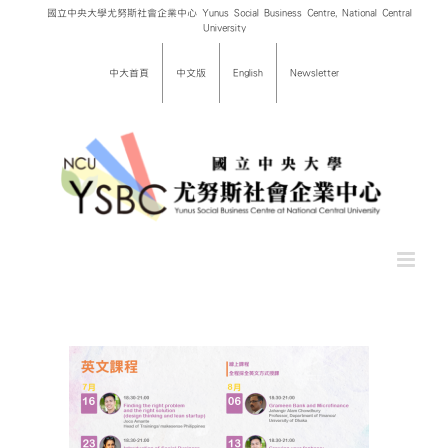
Skip
國立中央大學尤努斯社會企業中心 Yunus Social Business Centre, National Central
University
to
content
中大首頁
中文版
English
Newsletter