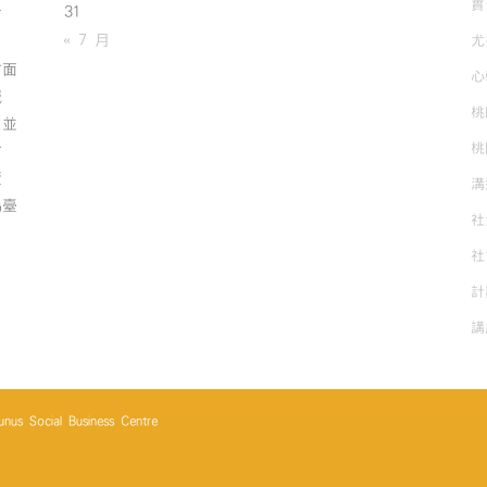
實
31
有
« 7 月
尤
方面
心
誠
桃
；並
桃
方
資
溝
為臺
社
社
計
講
cial Business Centre