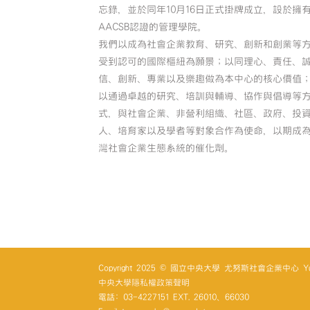
忘錄，並於同年10月16日正式掛牌成立，設於擁
AACSB認證的管理學院。
我們以成為社會企業教育、研究、創新和創業等
受到認可的國際樞紐為願景；以同理心、責任、
信、創新、專業以及樂趣做為本中心的核心價值
以通過卓越的研究、培訓與輔導、協作與倡導等
式，與社會企業、非營利組織、社區、政府、投
人、培育家以及學者等對象合作為使命，以期成
灣社會企業生態系統的催化劑。
Copyright 2025 © 國立中央大學 尤努斯社會企業中心 Yunus So
中央大學隱私權政策聲明
電話: 03-4227151 EXT. 26010、66030