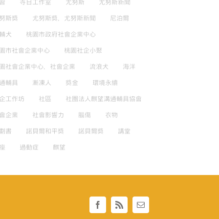
習
寺日工作室
尤努斯
尤努斯新聞
努斯獎
尤努斯獎，尤努斯新聞
尼泊爾
輔犬
桃園市政府社會企業中心
園市社會企業中心
桃園社企小聚
園社會企業中心，社會企業
流浪犬
海洋
通輔具
漸凍人
獎金
環境永續
企工作坊
社區
社團法人麒望溝通輔具協會
會企業
社會影響力
腦傷
衣物
劃書
諾貝爾和平獎
諾貝爾獎
講堂
座
過動症
麒望
Facebook
Rss
Email: