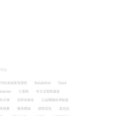
標籤
018社會創業家課程
Bangladesh
Nepal
belprize
七原則
中大尤努斯講堂
央大學
亞斯伯格症
公益團體自律聯盟
業競賽
基礎概論
塑膠微粒
孟加拉