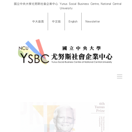
Skip
國立中央大學尤努斯社會企業中心 Yunus Social Business Centre, National Central
University
to
content
中大首頁
中文版
English
Newsletter