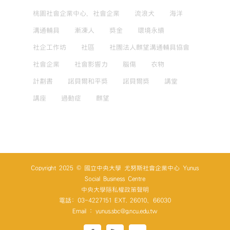
桃園社會企業中心，社會企業
流浪犬
海洋
溝通輔具
漸凍人
獎金
環境永續
社企工作坊
社區
社團法人麒望溝通輔具協會
社會企業
社會影響力
腦傷
衣物
計劃書
諾貝爾和平獎
諾貝爾獎
講堂
講座
過動症
麒望
Copyright 2025 © 國立中央大學 尤努斯社會企業中心 Yunus
Social Business Centre
中央大學隱私權政策聲明
電話: 03-4227151 EXT. 26010、66030
Email : yunus.sbc@g.ncu.edu.tw