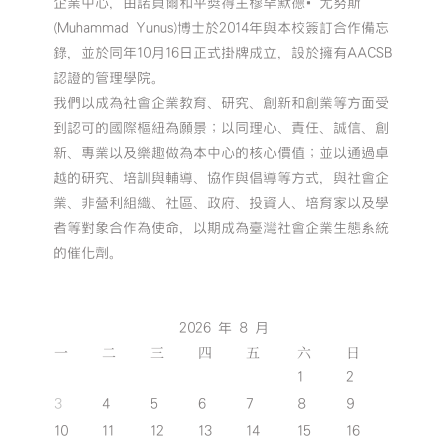
企業中心，由諾貝爾和平獎得主穆罕默德•尤努斯
(Muhammad Yunus)博士於2014年與本校簽訂合作備忘
錄，並於同年10月16日正式掛牌成立，設於擁有AACSB
認證的管理學院。
我們以成為社會企業教育、研究、創新和創業等方面受
到認可的國際樞紐為願景；以同理心、責任、誠信、創
新、專業以及樂趣做為本中心的核心價值；並以通過卓
越的研究、培訓與輔導、協作與倡導等方式，與社會企
業、非營利組織、社區、政府、投資人、培育家以及學
者等對象合作為使命，以期成為臺灣社會企業生態系統
的催化劑。
2026 年 8 月
一
二
三
四
五
六
日
1
2
3
4
5
6
7
8
9
10
11
12
13
14
15
16