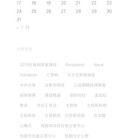
17
18
19
20
21
22
23
24
25
26
27
28
29
30
31
« 7 月
常用標籤
2018社會創業家課程
Bangladesh
Nepal
Nobelprize
七原則
中大尤努斯講堂
中央大學
亞斯伯格症
公益團體自律聯盟
創業競賽
基礎概論
塑膠微粒
孟加拉
實習
寺日工作室
尤努斯
尤努斯新聞
尤努斯獎
尤努斯獎，尤努斯新聞
尼泊爾
心輔犬
桃園市政府社會企業中心
桃園市社會企業中心
桃園社企小聚