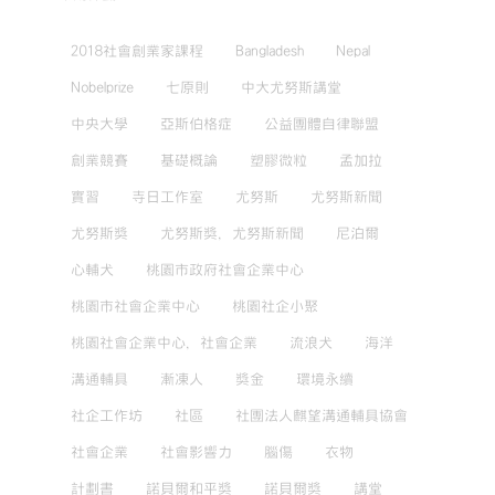
2018社會創業家課程
Bangladesh
Nepal
Nobelprize
七原則
中大尤努斯講堂
中央大學
亞斯伯格症
公益團體自律聯盟
創業競賽
基礎概論
塑膠微粒
孟加拉
實習
寺日工作室
尤努斯
尤努斯新聞
尤努斯獎
尤努斯獎，尤努斯新聞
尼泊爾
心輔犬
桃園市政府社會企業中心
桃園市社會企業中心
桃園社企小聚
桃園社會企業中心，社會企業
流浪犬
海洋
溝通輔具
漸凍人
獎金
環境永續
社企工作坊
社區
社團法人麒望溝通輔具協會
社會企業
社會影響力
腦傷
衣物
計劃書
諾貝爾和平獎
諾貝爾獎
講堂