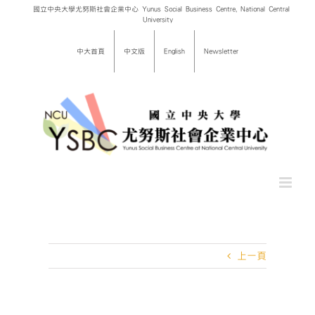
Skip
國立中央大學尤努斯社會企業中心 Yunus Social Business Centre, National Central
University
to
content
中大首頁
中文版
English
Newsletter
上一頁