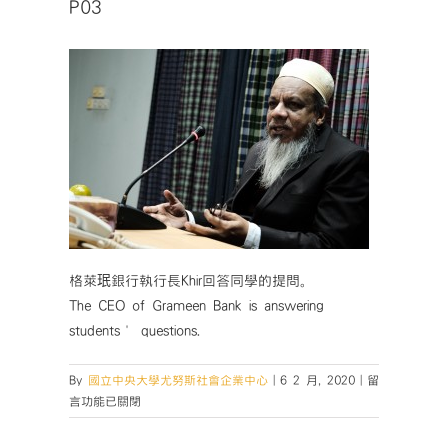
P03
格萊珉銀行執行長Khir回答同學的提問。
The CEO of Grameen Bank is answering
students’ questions.
在
By
國立中央大學尤努斯社會企業中心
|
6 2 月, 2020
|
留
〈P03〉
言功能已關閉
中