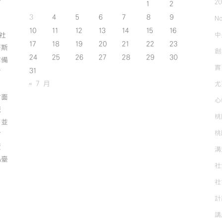
2
1
2
3
4
5
6
7
8
9
No
10
11
12
13
14
15
16
中
斯社
17
18
19
20
21
22
23
努斯
創
24
25
26
27
28
29
30
作備
實
31
有
« 7 月
尤
方面
心
誠
桃
；並
桃
方
資
溝
為臺
社
社
計
講