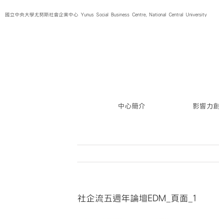
Skip
國立中央大學尤努斯社會企業中心 Yunus Social Business Centre, National Central University
to
content
中心簡介
影響力
社企流五週年論壇EDM_頁面_1