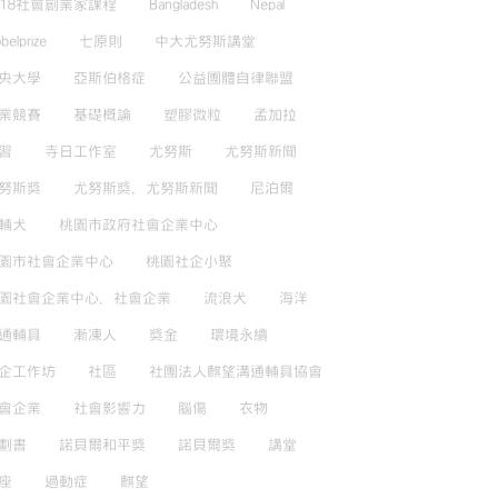
018社會創業家課程
Bangladesh
Nepal
belprize
七原則
中大尤努斯講堂
央大學
亞斯伯格症
公益團體自律聯盟
業競賽
基礎概論
塑膠微粒
孟加拉
習
寺日工作室
尤努斯
尤努斯新聞
努斯獎
尤努斯獎，尤努斯新聞
尼泊爾
輔犬
桃園市政府社會企業中心
園市社會企業中心
桃園社企小聚
園社會企業中心，社會企業
流浪犬
海洋
通輔具
漸凍人
獎金
環境永續
企工作坊
社區
社團法人麒望溝通輔具協會
會企業
社會影響力
腦傷
衣物
劃書
諾貝爾和平獎
諾貝爾獎
講堂
座
過動症
麒望