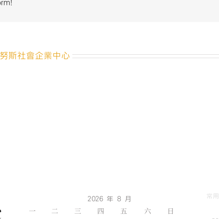
orm!
年
論
壇
EDM_
頁
努斯社會企業中心
面
_1〉
中
常用
2026 年 8 月
一
二
三
四
五
六
日