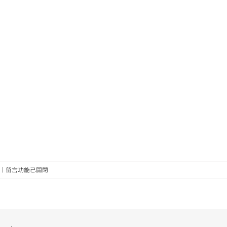
在
|
留言功能已關閉
〈社
企
流
五
週