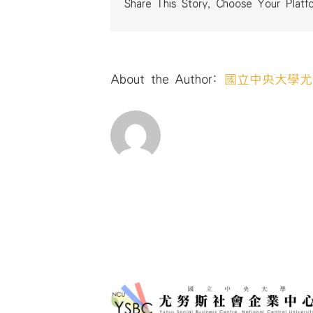
Share This Story, Choose Your Platf
About the Author:
國立中央大學尤