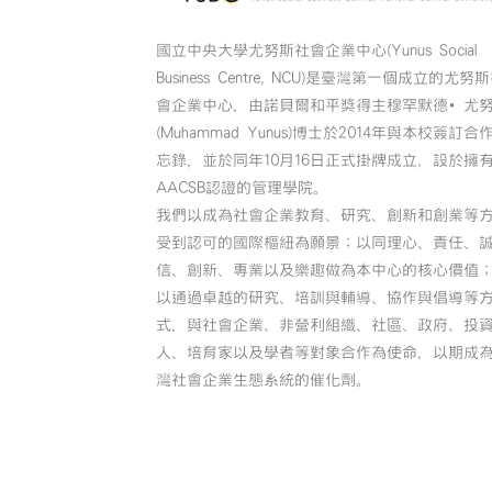
國立中央大學尤努斯社會企業中心(Yunus Social
Business Centre, NCU)是臺灣第一個成立的尤努
會企業中心，由諾貝爾和平獎得主穆罕默德•尤
(Muhammad Yunus)博士於2014年與本校簽訂合
忘錄，並於同年10月16日正式掛牌成立，設於擁
AACSB認證的管理學院。
我們以成為社會企業教育、研究、創新和創業等
受到認可的國際樞紐為願景；以同理心、責任、
信、創新、專業以及樂趣做為本中心的核心價值
以通過卓越的研究、培訓與輔導、協作與倡導等
式，與社會企業、非營利組織、社區、政府、投
人、培育家以及學者等對象合作為使命，以期成
灣社會企業生態系統的催化劑。