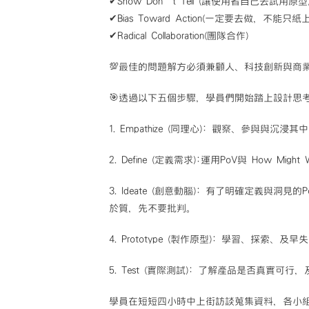
✔Show Don’t Tell (讓使用者自己去試用
✔Bias Toward Action(一定要去做，不能只紙
✔Radical Collaboration(團隊合作)
💯最佳的問題解方必須兼顧人、科技創新與商
🎯透過以下五個步驟，學員們開始踏上設計思
1. Empathize (同理心): 觀察、參與與沉
2. Define (定義需求):運用PoV與 How
3. Ideate (創意動腦): 有了明確定義
於質，先不要批判。
4. Prototype (製作原型): 學習、探索
5. Test (實際測試): 了解產品是否真實可行，及早修
學員在短短四小時中上街訪談蒐集資料，各小