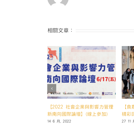
相關文章：
中】具象化吧!我的社
【食農創新與SDG-12工作坊】
【下
社會影響力評估實務
家樂福x國立中央大學尤努斯社
作坊
會企業中心聯手舉辦
12 10 
20 10 月, 2020