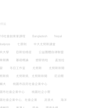
標籤
018社會創業家課程
Bangladesh
Nepal
belprize
七原則
中大尤努斯講堂
央大學
亞斯伯格症
公益團體自律聯盟
業競賽
基礎概論
塑膠微粒
孟加拉
習
寺日工作室
尤努斯
尤努斯新聞
努斯獎
尤努斯獎，尤努斯新聞
尼泊爾
輔犬
桃園市政府社會企業中心
園市社會企業中心
桃園社企小聚
園社會企業中心，社會企業
流浪犬
海洋
通輔具
漸凍人
獎金
環境永續