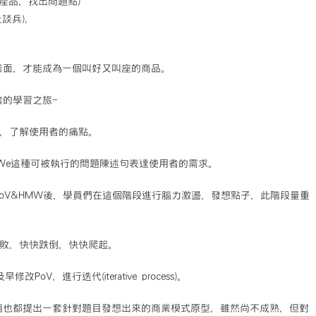
原型產品，找出問題點)
上談兵),
業面，才能成為一個叫好又叫座的商品。
考的學習之旅-
浸其中，了解使用者的痛點。
 Might We這種可被執行的問題陳述句表達使用者的需求。
與洞見的PoV&HMW後，學員們在這個階段進行腦力激盪，發想點子，此階段量重
、及早失敗，快快跌倒，快快爬起。
改PoV，進行迭代(iterative process)。
組也都提出一套針對題目發想出來的商業模式原型，雖然尚不成熟，但對