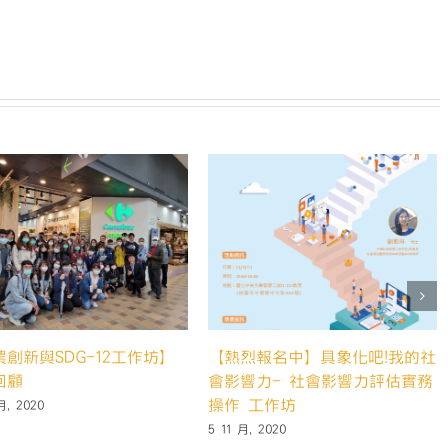
考
📝
活
動
摘
錄〉
中
【2022 社會企業與影響力管理
新南向國際論壇】(線上參加)
14 6 月, 2022
一味，失敗的勇氣】9/19工
滿載而歸！
月, 2020