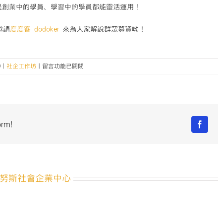
是創業中的學員、學習中的學員都能靈活運用！
邀請
度度客 dodoker
來為大家解說群眾募資呦！
在
9
|
社企工作坊
|
留言功能已關閉
〈【2019
桃
園
社
企
orm!
Facebo
工
作
坊】
第
5-
努斯社會企業中心
6
場：
設
計
思