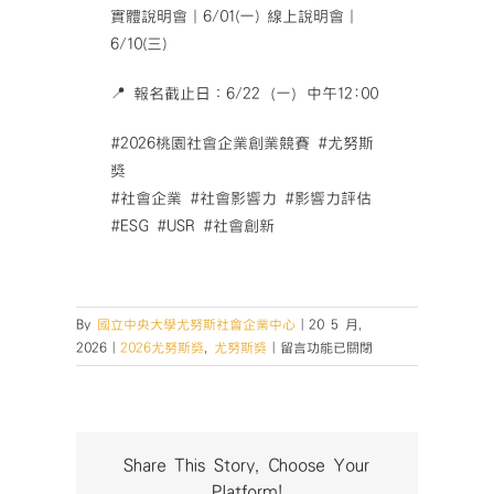
實體說明會｜6/01(一) 線上說明會｜
6/10(三)
📍 報名截止日：6/22（一）中午12:00
#2026桃園社會企業創業競賽 #尤努斯
獎
#社會企業 #社會影響力 #影響力評估
#ESG #USR #社會創新
By
國立中央大學尤努斯社會企業中心
|
20 5 月,
在
2026
|
2026尤努斯獎
,
尤努斯獎
|
留言功能已關閉
〈【2026
桃
園
社
會
Share This Story, Choose Your
企
Platform!