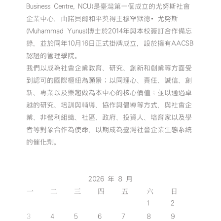
Business Centre, NCU)是臺灣第一個成立的尤努斯社會
企業中心，由諾貝爾和平獎得主穆罕默德•尤努斯
(Muhammad Yunus)博士於2014年與本校簽訂合作備忘
錄，並於同年10月16日正式掛牌成立，設於擁有AACSB
認證的管理學院。
我們以成為社會企業教育、研究、創新和創業等方面受
到認可的國際樞紐為願景；以同理心、責任、誠信、創
新、專業以及樂趣做為本中心的核心價值；並以通過卓
越的研究、培訓與輔導、協作與倡導等方式，與社會企
業、非營利組織、社區、政府、投資人、培育家以及學
者等對象合作為使命，以期成為臺灣社會企業生態系統
的催化劑。
2026 年 8 月
一
二
三
四
五
六
日
1
2
3
4
5
6
7
8
9