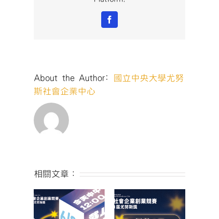
業
創
Facebook
業
競
賽
暨
第
About the Author:
國立中央大學尤努
11
屆
斯社會企業中心
尤
努
斯
獎
｜
社
會
影
相關文章：
響
力
組】〉
中