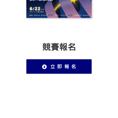
競賽報名
立 即 報 名