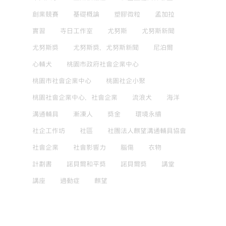
創業競賽
基礎概論
塑膠微粒
孟加拉
實習
寺日工作室
尤努斯
尤努斯新聞
尤努斯獎
尤努斯獎，尤努斯新聞
尼泊爾
心輔犬
桃園市政府社會企業中心
桃園市社會企業中心
桃園社企小聚
桃園社會企業中心，社會企業
流浪犬
海洋
溝通輔具
漸凍人
獎金
環境永續
社企工作坊
社區
社團法人麒望溝通輔具協會
社會企業
社會影響力
腦傷
衣物
計劃書
諾貝爾和平獎
諾貝爾獎
講堂
講座
過動症
麒望