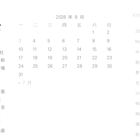
常用
2026 年 8 月
一
二
三
四
五
六
日
2
1
2
3
4
5
6
7
8
9
No
10
11
12
13
14
15
16
中
斯社
17
18
19
20
21
22
23
努斯
創
24
25
26
27
28
29
30
作備
實
31
有
« 7 月
尤
方面
心
誠
桃
；並
桃
方
資
溝
為臺
社