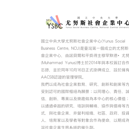
國立中央大學尤努斯社會企業中心(Yunus Social
Business Centre, NCU)是臺灣第一個成立的尤努
會企業中心，由諾貝爾和平獎得主穆罕默德•尤
(Muhammad Yunus)博士於2014年與本校簽訂合
忘錄，並於同年10月16日正式掛牌成立，設於擁
AACSB認證的管理學院。
我們以成為社會企業教育、研究、創新和創業等
受到認可的國際樞紐為願景；以同理心、責任、
信、創新、專業以及樂趣做為本中心的核心價值
以通過卓越的研究、培訓與輔導、協作與倡導等
式，與社會企業、非營利組織、社區、政府、投
人、培育家以及學者等對象合作為使命，以期成
灣社會企業生態系統的催化劑。