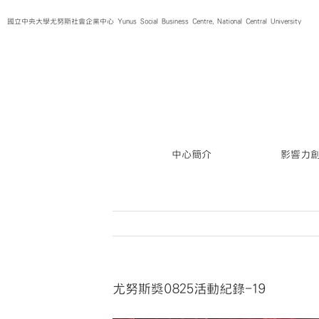
Skip
國立中央大學尤努斯社會企業中心 Yunus Social Business Centre, National Central University
to
content
中心簡介
影響力
尤努斯獎0825活動紀錄-19