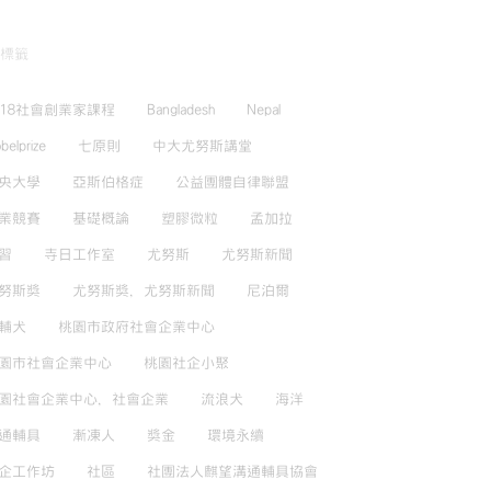
標籤
018社會創業家課程
Bangladesh
Nepal
belprize
七原則
中大尤努斯講堂
央大學
亞斯伯格症
公益團體自律聯盟
業競賽
基礎概論
塑膠微粒
孟加拉
習
寺日工作室
尤努斯
尤努斯新聞
努斯獎
尤努斯獎，尤努斯新聞
尼泊爾
輔犬
桃園市政府社會企業中心
園市社會企業中心
桃園社企小聚
園社會企業中心，社會企業
流浪犬
海洋
通輔具
漸凍人
獎金
環境永續
企工作坊
社區
社團法人麒望溝通輔具協會