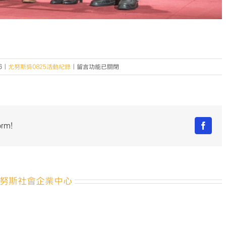
在
6
|
尤努斯獎0825活動紀錄
|
留言功能已關閉
〈尤
努
斯
獎
0825
orm!
Facebo
活
動
紀
錄-19〉
中
努斯社會企業中心