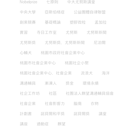
Nobelprize
七原則
中大尤努斯講堂
中央大學
亞斯伯格症
公益團體自律聯盟
創業競賽
基礎概論
塑膠微粒
孟加拉
實習
寺日工作室
尤努斯
尤努斯新聞
尤努斯獎
尤努斯獎，尤努斯新聞
尼泊爾
心輔犬
桃園市政府社會企業中心
桃園市社會企業中心
桃園社企小聚
桃園社會企業中心，社會企業
流浪犬
海洋
溝通輔具
漸凍人
獎金
環境永續
社企工作坊
社區
社團法人麒望溝通輔具協會
社會企業
社會影響力
腦傷
衣物
計劃書
諾貝爾和平獎
諾貝爾獎
講堂
講座
過動症
麒望