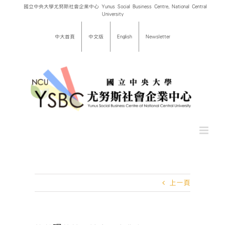
Skip
國立中央大學尤努斯社會企業中心 Yunus Social Business Centre, National Central
University
to
content
中大首頁
中文版
English
Newsletter
上一頁