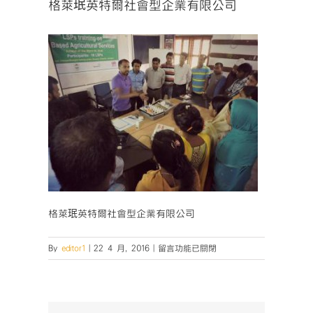
格萊珉英特爾社會型企業有限公司
格萊珉英特爾社會型企業有限公司
在
By
editor1
|
22 4 月, 2016
|
留言功能已關閉
〈格
萊
珉
英