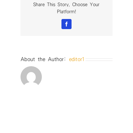
特
Share This Story, Choose Your
爾
Platform!
社
會
Facebook
型
企
業
有
限
About the Author:
editor1
公
司〉
中