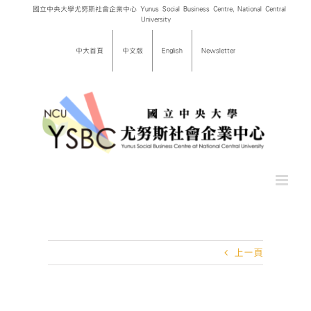
Skip
國立中央大學尤努斯社會企業中心 Yunus Social Business Centre, National Central
University
to
content
中大首頁
中文版
English
Newsletter
上一頁