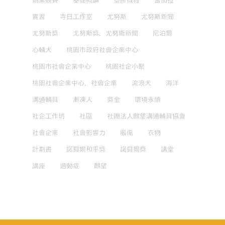
創業競賽
基礎概論
塑膠微粒
孟加拉
實習
寺日工作室
尤努斯
尤努斯新聞
尤努斯獎
尤努斯獎，尤努斯新聞
尼泊爾
心輔犬
桃園市政府社會企業中心
桃園市社會企業中心
桃園社企小聚
桃園社會企業中心，社會企業
流浪犬
海洋
溝通輔具
漸凍人
獎金
環境永續
社企工作坊
社區
社團法人麒望溝通輔具協會
社會企業
社會影響力
腦傷
衣物
計劃書
諾貝爾和平獎
諾貝爾獎
講堂
講座
過動症
麒望