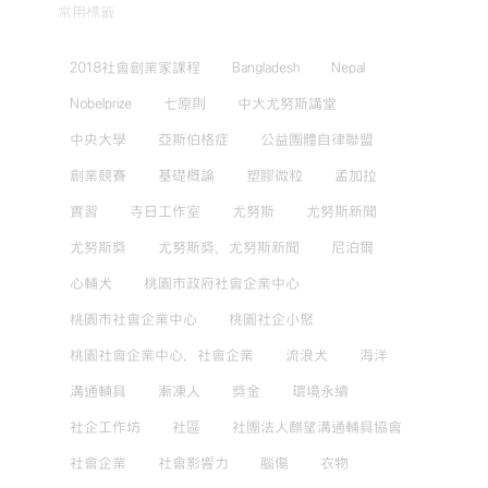
常用標籤
2018社會創業家課程
Bangladesh
Nepal
Nobelprize
七原則
中大尤努斯講堂
中央大學
亞斯伯格症
公益團體自律聯盟
創業競賽
基礎概論
塑膠微粒
孟加拉
實習
寺日工作室
尤努斯
尤努斯新聞
尤努斯獎
尤努斯獎，尤努斯新聞
尼泊爾
心輔犬
桃園市政府社會企業中心
桃園市社會企業中心
桃園社企小聚
桃園社會企業中心，社會企業
流浪犬
海洋
溝通輔具
漸凍人
獎金
環境永續
社企工作坊
社區
社團法人麒望溝通輔具協會
社會企業
社會影響力
腦傷
衣物