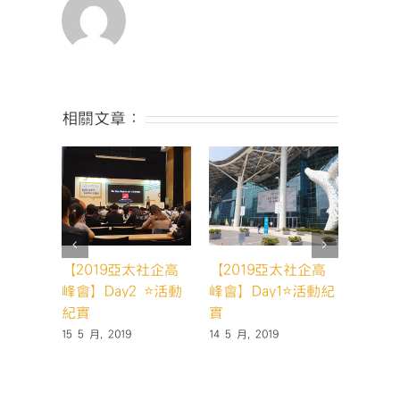
討
會-17〉
中
相關文章：
【2019亞太社企高
【2019亞太社企高
2016
峰會】Day2 ⭐️活動
峰會】Day1⭐️活動紀
獎-社
紀實
實
管理國
15 5 月, 2019
14 5 月, 2019
30 6 月,