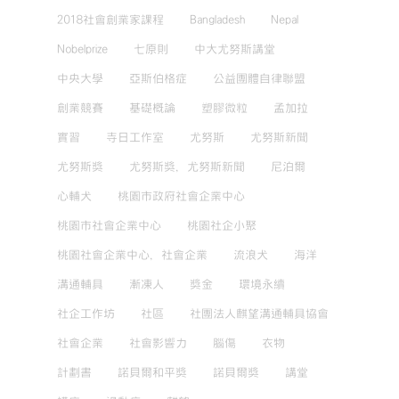
2018社會創業家課程
Bangladesh
Nepal
Nobelprize
七原則
中大尤努斯講堂
中央大學
亞斯伯格症
公益團體自律聯盟
創業競賽
基礎概論
塑膠微粒
孟加拉
實習
寺日工作室
尤努斯
尤努斯新聞
尤努斯獎
尤努斯獎，尤努斯新聞
尼泊爾
心輔犬
桃園市政府社會企業中心
桃園市社會企業中心
桃園社企小聚
桃園社會企業中心，社會企業
流浪犬
海洋
溝通輔具
漸凍人
獎金
環境永續
社企工作坊
社區
社團法人麒望溝通輔具協會
社會企業
社會影響力
腦傷
衣物
計劃書
諾貝爾和平獎
諾貝爾獎
講堂