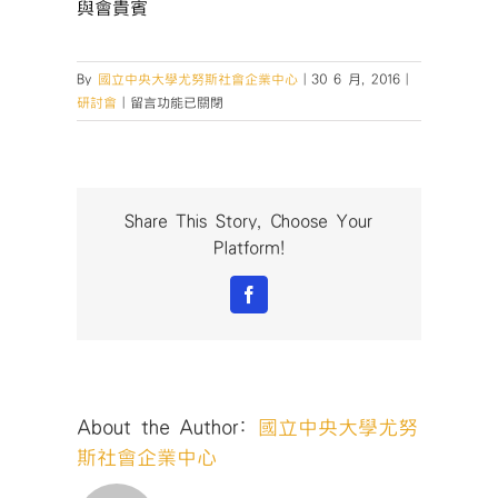
與會貴賓
By
國立中央大學尤努斯社會企業中心
|
30 6 月, 2016
|
在
研討會
|
留言功能已關閉
〈20160606-
尤
努
斯
獎-
Share This Story, Choose Your
社
Platform!
會
企
Facebook
業
發
展
與
管
About the Author:
國立中央大學尤努
理
國
斯社會企業中心
際
研