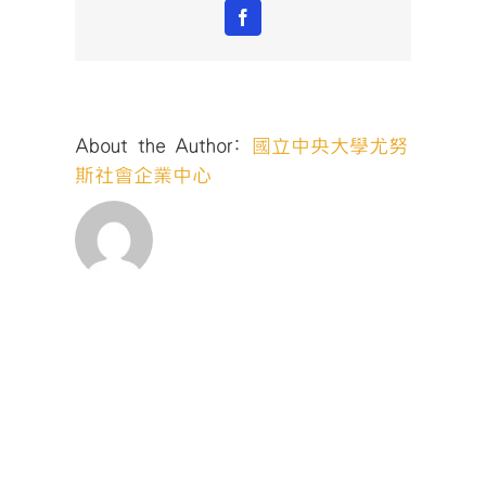
業
Facebook
競
賽
說
明
會
About the Author:
國立中央大學尤努
暨
第
斯社會企業中心
九
屆
尤
努
斯
奬
_5〉
中