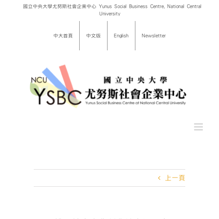
Skip
國立中央大學尤努斯社會企業中心 Yunus Social Business Centre, National Central
University
to
content
中大首頁
中文版
English
Newsletter
上一頁