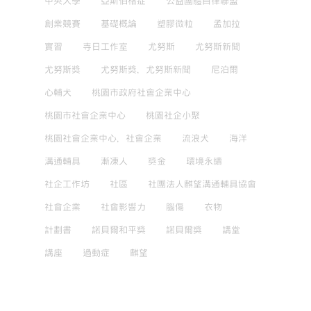
中央大學
亞斯伯格症
公益團體自律聯盟
創業競賽
基礎概論
塑膠微粒
孟加拉
實習
寺日工作室
尤努斯
尤努斯新聞
尤努斯獎
尤努斯獎，尤努斯新聞
尼泊爾
心輔犬
桃園市政府社會企業中心
桃園市社會企業中心
桃園社企小聚
桃園社會企業中心，社會企業
流浪犬
海洋
溝通輔具
漸凍人
獎金
環境永續
社企工作坊
社區
社團法人麒望溝通輔具協會
社會企業
社會影響力
腦傷
衣物
計劃書
諾貝爾和平獎
諾貝爾獎
講堂
講座
過動症
麒望