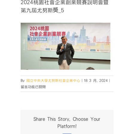
2024桃園社會企業創業競賽說明會暨
第九屆尤努斯奬_5
在
By
國立中央大學尤努斯社會企業中心
|
18 3 月, 2024
|
〈2024
留言功能已關閉
桃
園
社
會
企
Share This Story, Choose Your
業
Platform!
創