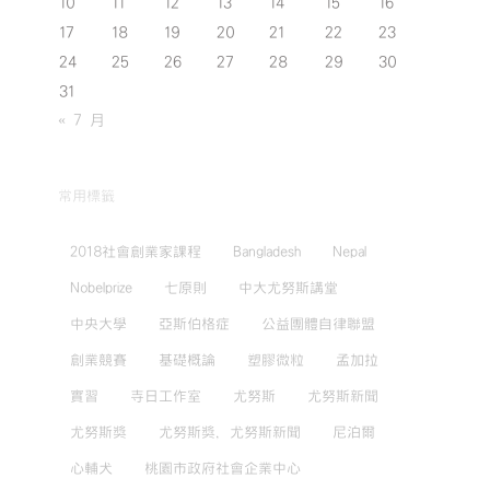
10
11
12
13
14
15
16
17
18
19
20
21
22
23
24
25
26
27
28
29
30
31
« 7 月
常用標籤
2018社會創業家課程
Bangladesh
Nepal
Nobelprize
七原則
中大尤努斯講堂
中央大學
亞斯伯格症
公益團體自律聯盟
創業競賽
基礎概論
塑膠微粒
孟加拉
實習
寺日工作室
尤努斯
尤努斯新聞
尤努斯獎
尤努斯獎，尤努斯新聞
尼泊爾
心輔犬
桃園市政府社會企業中心