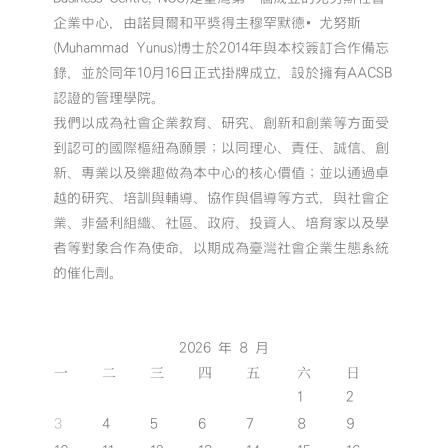
企業中心，由諾貝爾和平獎得主穆罕默德•尤努斯
(Muhammad Yunus)博士於2014年與本校簽訂合作備忘
錄，並於同年10月16日正式掛牌成立，設於擁有AACSB
認證的管理學院。
我們以成為社會企業教育、研究、創新和創業等方面受
到認可的國際樞紐為願景；以同理心、責任、誠信、創
新、專業以及樂趣做為本中心的核心價值；並以通過卓
越的研究、培訓與輔導、協作與倡導等方式，與社會企
業、非營利組織、社區、政府、投資人、培育家以及學
者等對象合作為使命，以期成為臺灣社會企業生態系統
的催化劑。
2026 年 8 月
一
二
三
四
五
六
日
1
2
3
4
5
6
7
8
9