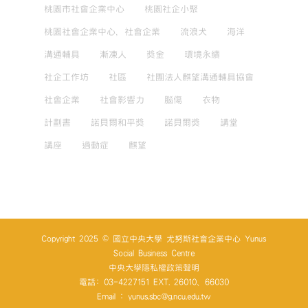
桃園市社會企業中心
桃園社企小聚
桃園社會企業中心，社會企業
流浪犬
海洋
溝通輔具
漸凍人
獎金
環境永續
社企工作坊
社區
社團法人麒望溝通輔具協會
社會企業
社會影響力
腦傷
衣物
計劃書
諾貝爾和平獎
諾貝爾獎
講堂
講座
過動症
麒望
Copyright 2025 © 國立中央大學 尤努斯社會企業中心 Yunus
Social Business Centre
中央大學隱私權政策聲明
電話: 03-4227151 EXT. 26010、66030
Email : yunus.sbc@g.ncu.edu.tw