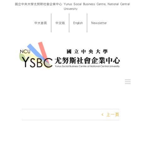
Skip
國立中央大學尤努斯社會企業中心 Yunus Social Business Centre, National Central
University
to
content
中大首頁
中文版
English
Newsletter
上一頁