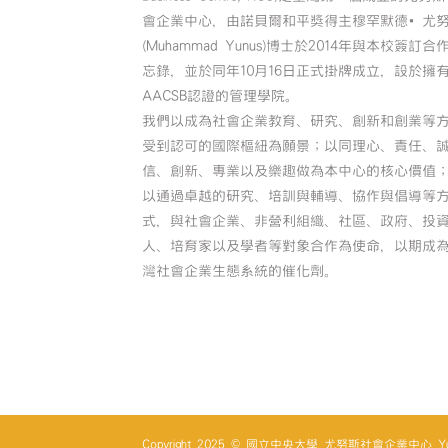
會企業中心，由諾貝爾和平獎得主穆罕默德•尤
(Muhammad Yunus)博士於2014年與本校簽訂合
忘錄，並於同年10月16日正式掛牌成立，設於擁
AACSB認證的管理學院。
我們以成為社會企業教育、研究、創新和創業等
受到認可的國際樞紐為願景；以同理心、責任、
信、創新、專業以及樂趣做為本中心的核心價值
以通過卓越的研究、培訓與輔導、協作與倡導等
式，與社會企業、非營利組織、社區、政府、投
人、培育家以及學者等對象合作為使命，以期成
灣社會企業生態系統的催化劑。
Copyright 2025 © 國立中央大學 尤努斯社會企業中心 Yunus So