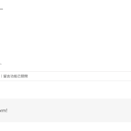
在
|
留言功能已關閉
〈Document-
page-
008〉
中
orm!