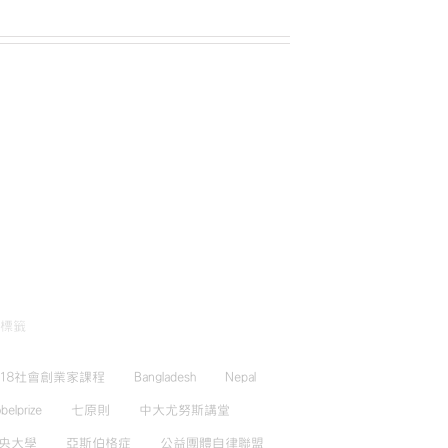
標籤
018社會創業家課程
Bangladesh
Nepal
belprize
七原則
中大尤努斯講堂
央大學
亞斯伯格症
公益團體自律聯盟