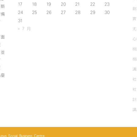
17
18
19
20
21
22
23
努斯
創
24
25
26
27
28
29
30
作備
實
31
有
« 7 月
尤
方面
心
誠
桃
；並
桃
方
資
溝
為臺
社
社
計
講
cial Business Centre