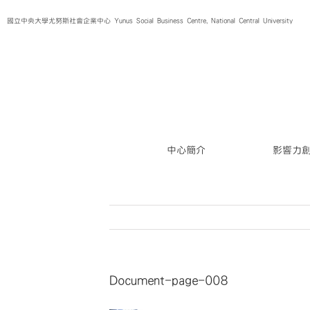
Skip
國立中央大學尤努斯社會企業中心 Yunus Social Business Centre, National Central University
to
content
中心簡介
影響力
Document-page-008