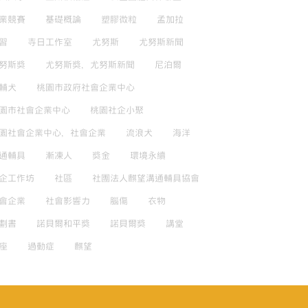
業競賽
基礎概論
塑膠微粒
孟加拉
習
寺日工作室
尤努斯
尤努斯新聞
努斯獎
尤努斯獎，尤努斯新聞
尼泊爾
輔犬
桃園市政府社會企業中心
園市社會企業中心
桃園社企小聚
園社會企業中心，社會企業
流浪犬
海洋
通輔具
漸凍人
獎金
環境永續
企工作坊
社區
社團法人麒望溝通輔具協會
會企業
社會影響力
腦傷
衣物
劃書
諾貝爾和平獎
諾貝爾獎
講堂
座
過動症
麒望