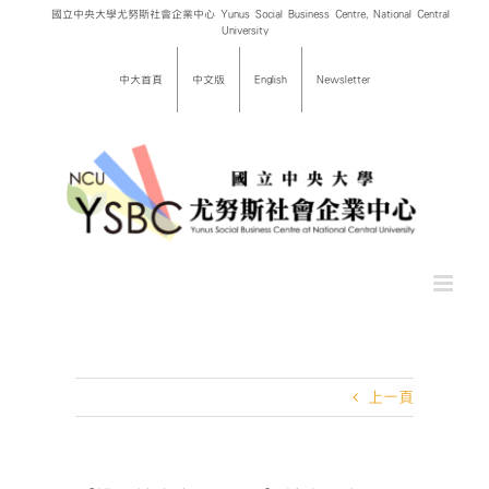
Skip
國立中央大學尤努斯社會企業中心 Yunus Social Business Centre, National Central
University
to
content
中大首頁
中文版
English
Newsletter
上一頁