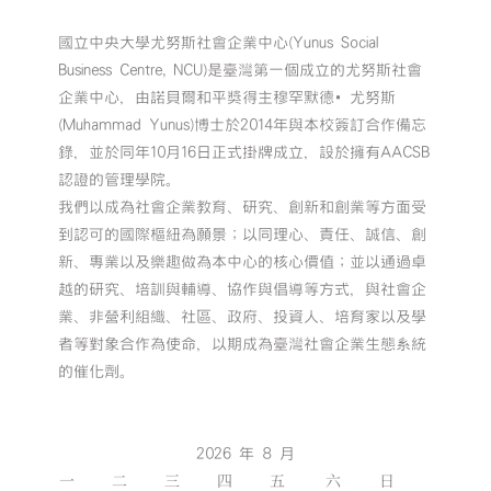
國立中央大學尤努斯社會企業中心(Yunus Social
Business Centre, NCU)是臺灣第一個成立的尤努斯社會
企業中心，由諾貝爾和平獎得主穆罕默德•尤努斯
(Muhammad Yunus)博士於2014年與本校簽訂合作備忘
錄，並於同年10月16日正式掛牌成立，設於擁有AACSB
認證的管理學院。
我們以成為社會企業教育、研究、創新和創業等方面受
到認可的國際樞紐為願景；以同理心、責任、誠信、創
新、專業以及樂趣做為本中心的核心價值；並以通過卓
越的研究、培訓與輔導、協作與倡導等方式，與社會企
業、非營利組織、社區、政府、投資人、培育家以及學
者等對象合作為使命，以期成為臺灣社會企業生態系統
的催化劑。
2026 年 8 月
一
二
三
四
五
六
日