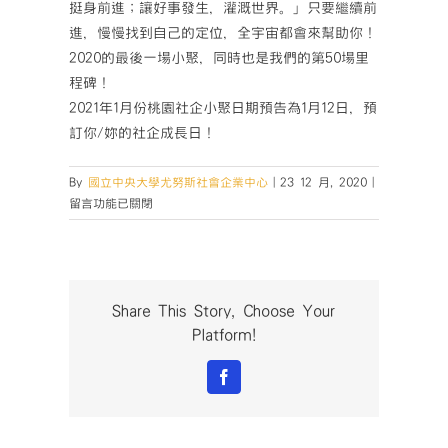
挺身前進；讓好事發生，灌溉世界。」只要繼續前
進，慢慢找到自己的定位，全宇宙都會來幫助你！
2020的最後一場小聚，同時也是我們的第50場里
程碑！
2021年1月份桃園社企小聚日期預告為1月12日，預
訂你/妳的社企成長日！
在
By
國立中央大學尤努斯社會企業中心
|
23 12 月, 2020
|
〈【桃
留言功能已關閉
園
社
企
小
聚
Share This Story, Choose Your
No.50】
Platform!
精
彩
Facebook
回
顧〉
中