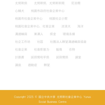
尤努斯獎
尤努斯獎，尤努斯新聞
尼泊爾
心輔犬
桃園市政府社會企業中心
桃園市社會企業中心
桃園社企小聚
桃園社會企業中心，社會企業
流浪犬
海洋
溝通輔具
漸凍人
獎金
環境永續
社企工作坊
社區
社團法人麒望溝通輔具協會
社會企業
社會影響力
腦傷
衣物
計劃書
諾貝爾和平獎
諾貝爾獎
講堂
講座
過動症
麒望
Copyright 2025 © 國立中央大學 尤努斯社會企業中心 Yunus
Social Business Centre