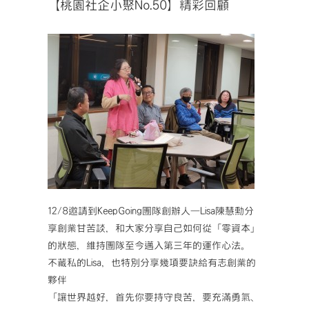
【桃園社企小聚No.50】精彩回顧
12/8邀請到KeepGoing團隊創辦人—Lisa陳慧勳分
享創業甘苦談，和大家分享自己如何從「零資本」
的狀態，維持團隊至今邁入第三年的運作心法。
不藏私的Lisa，也特別分享幾項要訣給有志創業的
夥伴
「讓世界越好，首先你要持守良苦，要充滿勇氣、