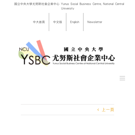
Skip
國立中央大學尤努斯社會企業中心 Yunus Social Business Centre, National Central
University
to
content
中大首頁
中文版
English
Newsletter
上一頁