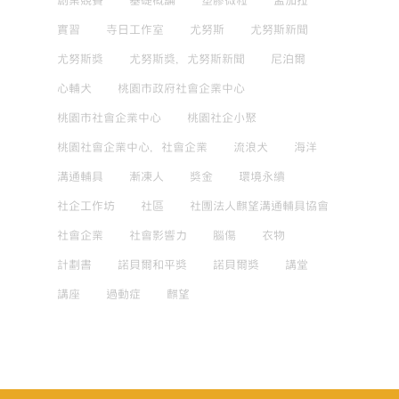
創業競賽
基礎概論
塑膠微粒
孟加拉
實習
寺日工作室
尤努斯
尤努斯新聞
尤努斯獎
尤努斯獎，尤努斯新聞
尼泊爾
心輔犬
桃園市政府社會企業中心
桃園市社會企業中心
桃園社企小聚
桃園社會企業中心，社會企業
流浪犬
海洋
溝通輔具
漸凍人
獎金
環境永續
社企工作坊
社區
社團法人麒望溝通輔具協會
社會企業
社會影響力
腦傷
衣物
計劃書
諾貝爾和平獎
諾貝爾獎
講堂
講座
過動症
麒望