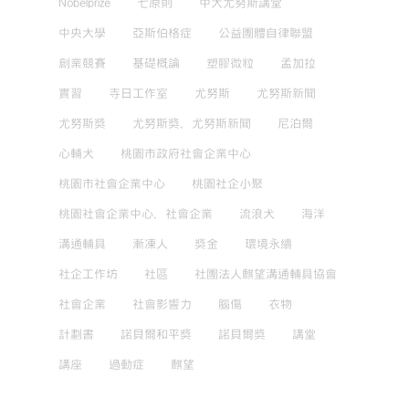
Nobelprize
七原則
中大尤努斯講堂
中央大學
亞斯伯格症
公益團體自律聯盟
創業競賽
基礎概論
塑膠微粒
孟加拉
實習
寺日工作室
尤努斯
尤努斯新聞
尤努斯獎
尤努斯獎，尤努斯新聞
尼泊爾
心輔犬
桃園市政府社會企業中心
桃園市社會企業中心
桃園社企小聚
桃園社會企業中心，社會企業
流浪犬
海洋
溝通輔具
漸凍人
獎金
環境永續
社企工作坊
社區
社團法人麒望溝通輔具協會
社會企業
社會影響力
腦傷
衣物
計劃書
諾貝爾和平獎
諾貝爾獎
講堂
講座
過動症
麒望