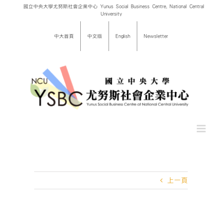
Skip
國立中央大學尤努斯社會企業中心 Yunus Social Business Centre, National Central
University
to
content
中大首頁
中文版
English
Newsletter
上一頁