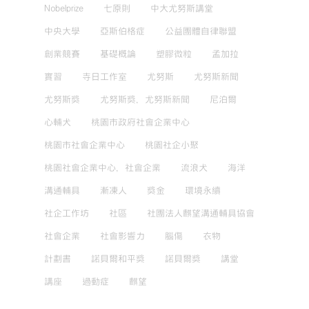
Nobelprize
七原則
中大尤努斯講堂
中央大學
亞斯伯格症
公益團體自律聯盟
創業競賽
基礎概論
塑膠微粒
孟加拉
實習
寺日工作室
尤努斯
尤努斯新聞
尤努斯獎
尤努斯獎，尤努斯新聞
尼泊爾
心輔犬
桃園市政府社會企業中心
桃園市社會企業中心
桃園社企小聚
桃園社會企業中心，社會企業
流浪犬
海洋
溝通輔具
漸凍人
獎金
環境永續
社企工作坊
社區
社團法人麒望溝通輔具協會
社會企業
社會影響力
腦傷
衣物
計劃書
諾貝爾和平獎
諾貝爾獎
講堂
講座
過動症
麒望