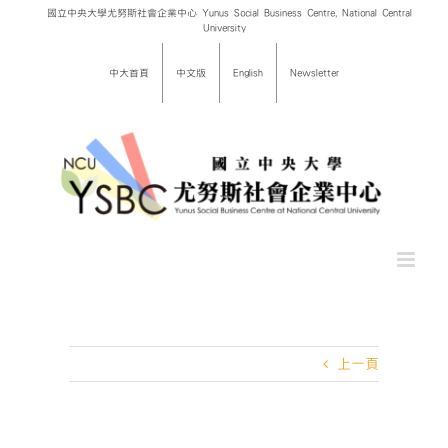
Skip
國立中央大學尤努斯社會企業中心 Yunus Social Business Centre, National Central
University
to
content
中大首頁
中文版
English
Newsletter
上一頁